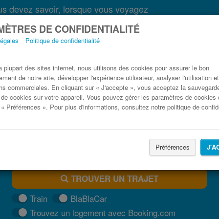
s devez savoir, lorsque vous voyagez
ÈTRES DE CONFIDENTIALITÉ
légales
Politique de confidentialité
Bus Matera Santa Maria di Leuca pas cher
plupart des sites internet, nous utilisons des cookies pour assurer le bon
ment de notre site, développer l'expérience utilisateur, analyser l'utilisation e
Trouvez votre billet de bus moins cher
ns commerciales. En cliquant sur « J'accepte », vous acceptez la sauvegard
 de cookies sur votre appareil. Vous pouvez gérer les paramètres de cookies 
 « Préférences ». Pour plus d'informations, consultez notre politique de confide
Préférences
J'A
TROUVER UN TRAJET
Train
BlaBlaCar
Trouvez un logement avec Booking.com