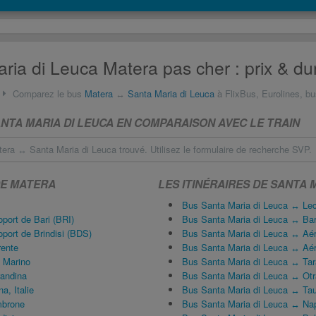
ria di Leuca Matera pas cher : prix & du
Comparez le bus
Matera
↔
Santa Maria di Leuca
à FlixBus, Eurolines, bu
NTA MARIA DI LEUCA EN COMPARAISON AVEC LE TRAIN
era ↔ Santa Maria di Leuca trouvé. Utilisez le formulaire de recherche SVP.
DE MATERA
LES ITINÉRAIRES DE SANTA 
Bus Santa Maria di Leuca ↔ Le
port de Bari (BRI)
Bus Santa Maria di Leuca ↔ Bar
port de Brindisi (BDS)
Bus Santa Maria di Leuca ↔ Aéro
ente
Bus Santa Maria di Leuca ↔ Aéro
 Marino
Bus Santa Maria di Leuca ↔ Tar
andina
Bus Santa Maria di Leuca ↔ Otr
a, Italie
Bus Santa Maria di Leuca ↔ Tau
mbrone
Bus Santa Maria di Leuca ↔ Na