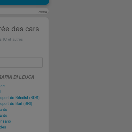
Annonce
rée des cars
s IC et autres
MARIA DI LEUCA
cce
i
port de Brindisi (BDS)
port de Bari (BRI)
anto
anto
risano
ples