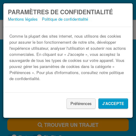
Ce que vous devez
Coronavirus (COVID-19):
PARAMÈTRES DE CONFIDENTIALITÉ
savoir, lorsque vous voyagez
Mentions légales
Politique de confidentialité
Comme la plupart des sites internet, nous utilisons des cookies
pour assurer le bon fonctionnement de notre site, développer
Bus Aéroport de Bari (BRI) Santa Maria di
l'expérience utilisateur, analyser l'utilisation et soutenir nos actions
Leuca pas cher
commerciales. En cliquant sur « J'accepte », vous acceptez la
sauvegarde de tous les types de cookies sur votre appareil. Vous
Trouvez votre billet de bus moins cher
pouvez gérer les paramètres de cookies dans la catégorie «
Préférences ». Pour plus d'informations, consultez notre politique
de confidentialité.
Préférences
J'ACCEPTE
TROUVER UN TRAJET