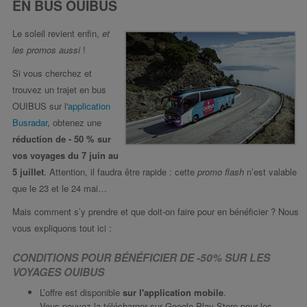
EN BUS OUIBUS
Le soleil revient enfin,
et
les promos aussi
!
Si vous cherchez et
trouvez un trajet en bus
OUIBUS sur l'
application
Busradar
, obtenez une
réduction de - 50 % sur
vos voyages du 7 juin au
5 juillet
. Attention, il faudra être rapide : cette
promo flash
n’est valable
que le 23 et le 24 mai…
Mais comment s’y prendre et que doit-on faire pour en bénéficier ? Nous
vous expliquons tout ici :
CONDITIONS POUR BÉNÉFICIER DE -50% SUR LES
VOYAGES OUIBUS
L’offre est disponible
sur l'application mobile
.
Vous pouvez la télécharger sur Google Play Store pour les