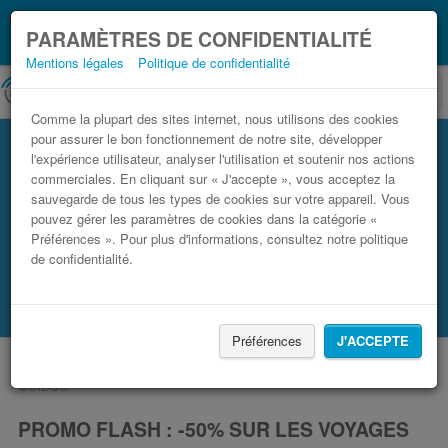
Ce que vous devez
Coronavirus (COVID-19):
PARAMÈTRES DE CONFIDENTIALITÉ
savoir, lorsque vous voyagez
Mentions légales
Politique de confidentialité
Comme la plupart des sites internet, nous utilisons des cookies
pour assurer le bon fonctionnement de notre site, développer
promo de groupe
l'expérience utilisateur, analyser l'utilisation et soutenir nos actions
commerciales. En cliquant sur « J'accepte », vous acceptez la
Blog
sauvegarde de tous les types de cookies sur votre appareil. Vous
pouvez gérer les paramètres de cookies dans la catégorie «
Préférences ». Pour plus d'informations, consultez notre politique
de confidentialité.
TROUVER UN TRAJET
Préférences
J'ACCEPTE
Accueil
Blog
Promo Flash : -50% sur les voyages en bus
OUIBUS
PROMO FLASH : -50% SUR LES VOYAGES