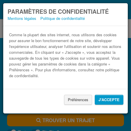
Ce que vous devez
Coronavirus (COVID-19):
PARAMÈTRES DE CONFIDENTIALITÉ
savoir, lorsque vous voyagez
Mentions légales
Politique de confidentialité
Comme la plupart des sites internet, nous utilisons des cookies
pour assurer le bon fonctionnement de notre site, développer
Bus Santa Maria di Leuca Taranto pas
l'expérience utilisateur, analyser l'utilisation et soutenir nos actions
cher
commerciales. En cliquant sur « J'accepte », vous acceptez la
sauvegarde de tous les types de cookies sur votre appareil. Vous
Trouvez votre billet de bus moins cher
pouvez gérer les paramètres de cookies dans la catégorie «
Préférences ». Pour plus d'informations, consultez notre politique
de confidentialité.
Préférences
J'ACCEPTE
TROUVER UN TRAJET