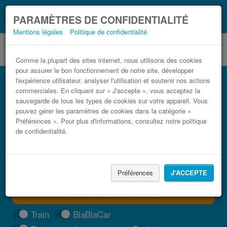
Ce que vous devez
Coronavirus (COVID-19):
PARAMÈTRES DE CONFIDENTIALITÉ
savoir, lorsque vous voyagez
Mentions légales
Politique de confidentialité
Comme la plupart des sites internet, nous utilisons des cookies
pour assurer le bon fonctionnement de notre site, développer
Bus Matera Monopoli pas cher
l'expérience utilisateur, analyser l'utilisation et soutenir nos actions
commerciales. En cliquant sur « J'accepte », vous acceptez la
Trouvez votre billet de bus moins cher
sauvegarde de tous les types de cookies sur votre appareil. Vous
pouvez gérer les paramètres de cookies dans la catégorie «
Préférences ». Pour plus d'informations, consultez notre politique
de confidentialité.
Préférences
J'ACCEPTE
TROUVER UN TRAJET
Train
BlaBlaCar