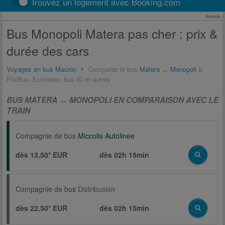
Trouvez un logement avec Booking.com
Annonce
Bus Monopoli Matera pas cher : prix &
durée des cars
Voyages en bus Macron
Comparez le bus
Matera
↔
Monopoli
à
FlixBus, Eurolines, bus IC et autres
BUS MATERA ↔ MONOPOLI EN COMPARAISON AVEC LE
TRAIN
Compagnie de bus
Miccolis Autolinee
dès 13,50* EUR
dès
02h 15min
Compagnie de bus
Distribusion
dès 22,50* EUR
dès
02h 15min