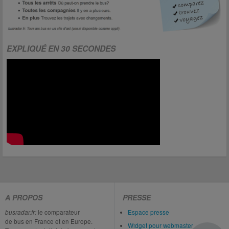
EXPLIQUÉ EN 30 SECONDES
A PROPOS
PRESSE
busradar.fr:
le comparateur
Espace presse
de bus en France et en Europe.
Widget pour webmaster