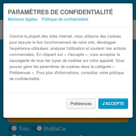
Ce que vous devez
Coronavirus (COVID-19):
PARAMÈTRES DE CONFIDENTIALITÉ
savoir, lorsque vous voyagez
Mentions légales
Politique de confidentialité
Comme la plupart des sites internet, nous utilisons des cookies
pour assurer le bon fonctionnement de notre site, développer
Bus Rende Scanzano Jonico pas cher
l'expérience utilisateur, analyser l'utilisation et soutenir nos actions
commerciales. En cliquant sur « J'accepte », vous acceptez la
Trouvez votre billet de bus moins cher
sauvegarde de tous les types de cookies sur votre appareil. Vous
pouvez gérer les paramètres de cookies dans la catégorie «
Préférences ». Pour plus d'informations, consultez notre politique
de confidentialité.
Préférences
J'ACCEPTE
TROUVER UN TRAJET
Train
BlaBlaCar