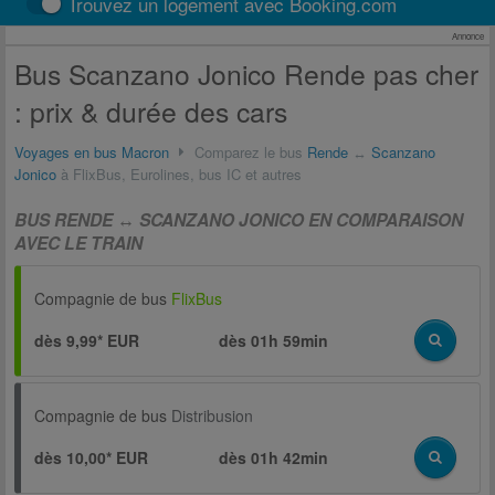
Trouvez un logement avec Booking.com
Annonce
Bus Scanzano Jonico Rende pas cher
: prix & durée des cars
Voyages en bus Macron
Comparez le bus
Rende
↔
Scanzano
Jonico
à FlixBus, Eurolines, bus IC et autres
BUS RENDE ↔ SCANZANO JONICO EN COMPARAISON
AVEC LE TRAIN
Compagnie de bus
FlixBus
dès 9,99* EUR
dès
01h 59min
Compagnie de bus
Distribusion
dès 10,00* EUR
dès
01h 42min