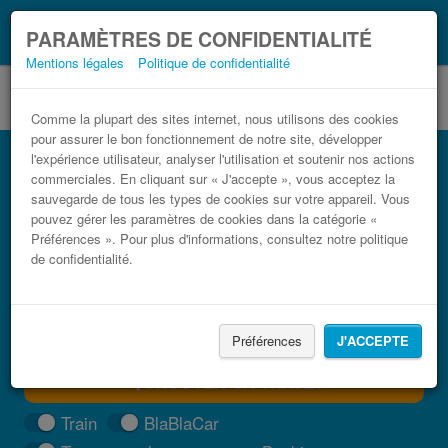
Ce que vous devez
Coronavirus (COVID-19):
PARAMÈTRES DE CONFIDENTIALITÉ
savoir, lorsque vous voyagez
Mentions légales
Politique de confidentialité
Comme la plupart des sites internet, nous utilisons des cookies
pour assurer le bon fonctionnement de notre site, développer
Bus Reggio de Calabre Rende pas cher
l'expérience utilisateur, analyser l'utilisation et soutenir nos actions
commerciales. En cliquant sur « J'accepte », vous acceptez la
Trouvez votre billet de bus moins cher
sauvegarde de tous les types de cookies sur votre appareil. Vous
pouvez gérer les paramètres de cookies dans la catégorie «
Préférences ». Pour plus d'informations, consultez notre politique
de confidentialité.
Préférences
J'ACCEPTE
TROUVER UN TRAJET
Train
BlaBlaCar