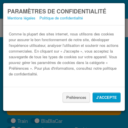
Ce que vous devez
Coronavirus (COVID-19):
PARAMÈTRES DE CONFIDENTIALITÉ
savoir, lorsque vous voyagez
Mentions légales
Politique de confidentialité
Comme la plupart des sites internet, nous utilisons des cookies
pour assurer le bon fonctionnement de notre site, développer
Bus Palerme Rende pas cher
l'expérience utilisateur, analyser l'utilisation et soutenir nos actions
commerciales. En cliquant sur « J'accepte », vous acceptez la
Trouvez votre billet de bus moins cher
sauvegarde de tous les types de cookies sur votre appareil. Vous
pouvez gérer les paramètres de cookies dans la catégorie «
Préférences ». Pour plus d'informations, consultez notre politique
de confidentialité.
Préférences
J'ACCEPTE
TROUVER UN TRAJET
Train
BlaBlaCar