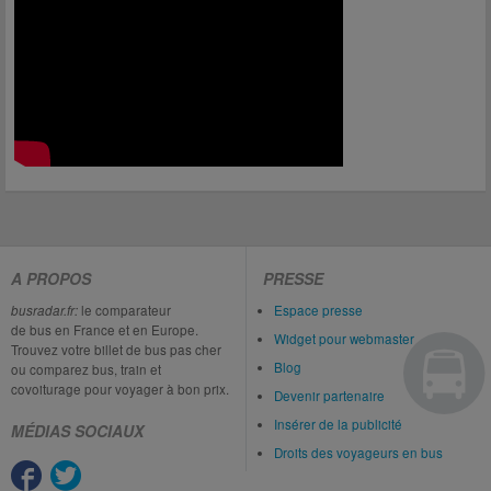
A PROPOS
PRESSE
busradar.fr:
le comparateur
Espace presse
de bus en France et en Europe.
Widget pour webmaster
Trouvez votre billet de bus pas cher
Blog
ou comparez bus, train et
covoiturage pour voyager à bon prix.
Devenir partenaire
Insérer de la publicité
MÉDIAS SOCIAUX
Droits des voyageurs en bus