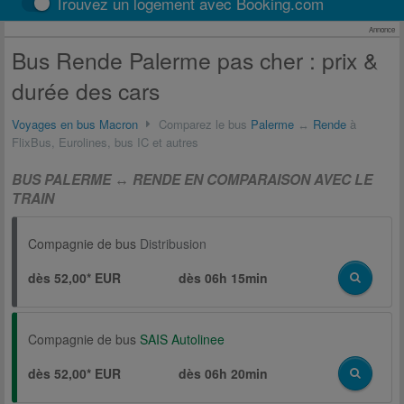
Trouvez un logement avec Booking.com
Annonce
Bus Rende Palerme pas cher : prix &
durée des cars
Voyages en bus Macron
Comparez le bus
Palerme
↔
Rende
à
FlixBus, Eurolines, bus IC et autres
BUS PALERME ↔ RENDE EN COMPARAISON AVEC LE
TRAIN
Compagnie de bus
Distribusion
dès 52,00* EUR
dès
06h 15min
Compagnie de bus
SAIS Autolinee
dès 52,00* EUR
dès
06h 20min