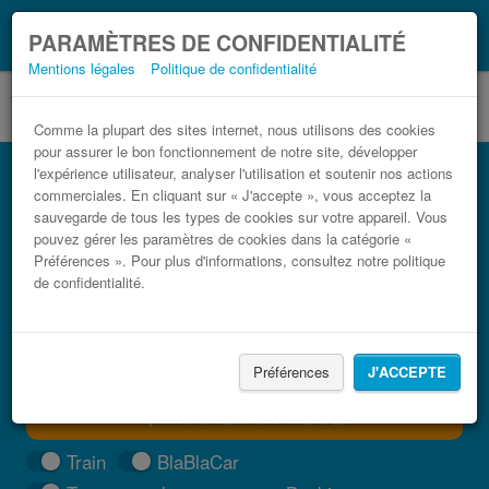
Ce que vous devez
Coronavirus (COVID-19):
PARAMÈTRES DE CONFIDENTIALITÉ
savoir, lorsque vous voyagez
Mentions légales
Politique de confidentialité
Comme la plupart des sites internet, nous utilisons des cookies
pour assurer le bon fonctionnement de notre site, développer
Bus Rende Rossano pas cher
l'expérience utilisateur, analyser l'utilisation et soutenir nos actions
commerciales. En cliquant sur « J'accepte », vous acceptez la
Trouvez votre billet de bus moins cher
sauvegarde de tous les types de cookies sur votre appareil. Vous
pouvez gérer les paramètres de cookies dans la catégorie «
Préférences ». Pour plus d'informations, consultez notre politique
de confidentialité.
Préférences
J'ACCEPTE
TROUVER UN TRAJET
Train
BlaBlaCar