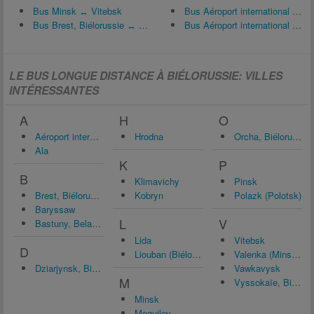
Bus Minsk ↔ Vitebsk
Bus Aéroport international de Minsk (MSQ) ↔ Baryssaw
Bus Brest, Biélorussie ↔ Minsk
Bus Aéroport international de Minsk (MSQ) ↔ Brest, Biélorussie
LE BUS LONGUE DISTANCE À BIÉLORUSSIE: VILLES
INTÉRESSANTES
A
H
O
Aéroport international de Minsk (MSQ)
Hrodna
Orcha, Biélorussie
Ala
K
P
B
Klimavichy
Pinsk
Brest, Biélorussie
Kobryn
Polazk (Polotsk)
Baryssaw
L
V
Bastuny, Belarus, Biélorussie
Lida
Vitebsk
D
Liouban (Biélorussie)
Valenka (Minsk), Biélorussie
Dziarjynsk, Biélorussie
Vawkavysk
M
Vyssokaïe, Biélorussie
Minsk
Moguilev