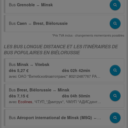
Bus
Grenoble
↔
Minsk
Bus
Caen
↔
Brest, Biélorussie
*Prix TVA inclus - changements momentanés possibles
LES BUS LONGUE DISTANCE ET LES ITINÉRAIRES DE
BUS POPULAIRES EN BIÉLORUSSIE
Bus
Minsk
↔
Vitebsk
dès 5,27 €
dès
02h 42min
avec
ОАО "Витебскоблавтотранс" 80212487767 РАТУП ВИТЕБСКОБЛАВТОТРАНС
Bus
Brest, Biélorussie
↔
Minsk
dès 7,15 €
dès
04h 50min
avec
Ecolines
,
ЧТУП_"Дмитрук"
,
ЧМУП "АДИСдент"
,
BS ОАО"АП г. 
Bus
Aéroport international de Minsk (MSQ)
↔
Baryssaw