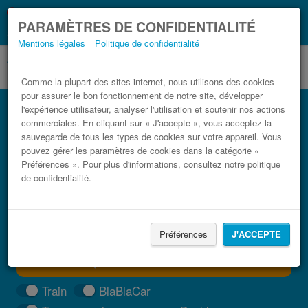
Ce que vous devez
Coronavirus (COVID-19):
PARAMÈTRES DE CONFIDENTIALITÉ
savoir, lorsque vous voyagez
Mentions légales
Politique de confidentialité
Comme la plupart des sites internet, nous utilisons des cookies
pour assurer le bon fonctionnement de notre site, développer
Bus Biélorussie pas cher
l'expérience utilisateur, analyser l'utilisation et soutenir nos actions
commerciales. En cliquant sur « J'accepte », vous acceptez la
Trouvez votre billet de bus moins cher
sauvegarde de tous les types de cookies sur votre appareil. Vous
pouvez gérer les paramètres de cookies dans la catégorie «
Préférences ». Pour plus d'informations, consultez notre politique
de confidentialité.
Préférences
J'ACCEPTE
TROUVER UN TRAJET
Train
BlaBlaCar