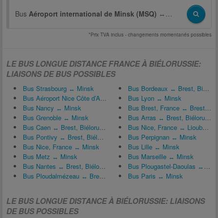
Bus
Aéroport international de Minsk (MSQ)
↔
Brest, Biélorus
*Prix TVA inclus - changements momentanés possibles
LE BUS LONGUE DISTANCE FRANCE À BIÉLORUSSIE:
LIAISONS DE BUS POSSIBLES
Bus Strasbourg ↔ Minsk
Bus Bordeaux ↔ Brest, Biélorussie
Bus Aéroport Nice Côte d’Azur (NCE) ↔ Minsk
Bus Lyon ↔ Minsk
Bus Nancy ↔ Minsk
Bus Brest, France ↔ Brest, Biélorussie
Bus Grenoble ↔ Minsk
Bus Arras ↔ Brest, Biélorussie
Bus Caen ↔ Brest, Biélorussie
Bus Nice, France ↔ Liouban (Biélorussie)
Bus Pontivy ↔ Brest, Biélorussie
Bus Perpignan ↔ Minsk
Bus Nice, France ↔ Minsk
Bus Lille ↔ Minsk
Bus Metz ↔ Minsk
Bus Marseille ↔ Minsk
Bus Nantes ↔ Brest, Biélorussie
Bus Plougastel-Daoulas ↔ Brest, Biélorussie
Bus Ploudalmézeau ↔ Brest, Biélorussie
Bus Paris ↔ Minsk
LE BUS LONGUE DISTANCE À BIÉLORUSSIE: LIAISONS
DE BUS POSSIBLES