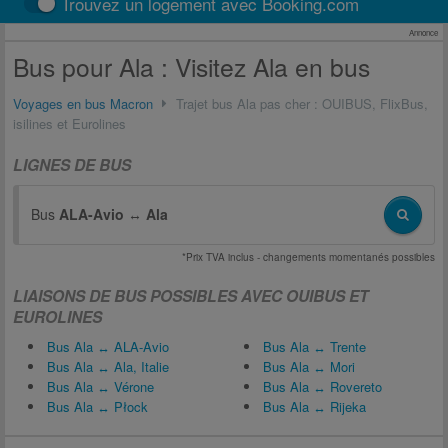
Trouvez un logement avec Booking.com
Annonce
Bus pour Ala : Visitez Ala en bus
Voyages en bus Macron
Trajet bus Ala pas cher : OUIBUS, FlixBus,
isilines et Eurolines
LIGNES DE BUS
Bus
ALA-Avio
↔
Ala
*Prix TVA inclus - changements momentanés possibles
LIAISONS DE BUS POSSIBLES AVEC OUIBUS ET
EUROLINES
Bus Ala ↔ ALA-Avio
Bus Ala ↔ Trente
Bus Ala ↔ Ala, Italie
Bus Ala ↔ Mori
Bus Ala ↔ Vérone
Bus Ala ↔ Rovereto
Bus Ala ↔ Płock
Bus Ala ↔ Rijeka