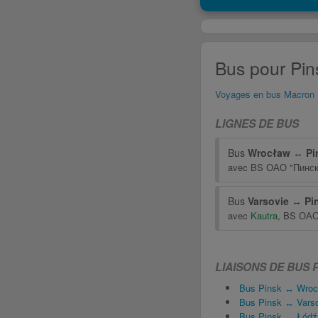
Bus pour Pins
Voyages en bus Macron
LIGNES DE BUS
Bus
Wrocław
↔
Pi
avec
BS ОАО "Пинск
Bus
Varsovie
↔
Pi
avec
Kautra
,
BS ОАО 
LIAISONS DE BUS 
Bus Pinsk ↔ Wroc
Bus Pinsk ↔ Vars
Bus Pinsk ↔ Łódź