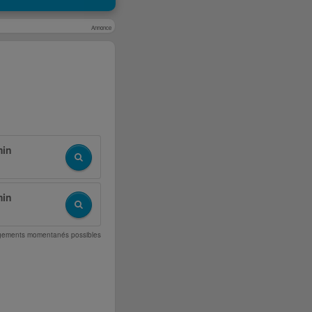
Annonce
min
min
angements momentanés possibles