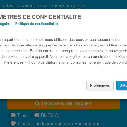
s devez savoir, lorsque vous voyagez
ÈTRES DE CONFIDENTIALITÉ
légales
Politique de confidentialité
Bus Pinsk pas cher
plupart des sites internet, nous utilisons des cookies pour assurer le bon
ment de notre site, développer l'expérience utilisateur, analyser l'utilisation e
Trouvez votre billet de bus moins cher
ns commerciales. En cliquant sur « J'accepte », vous acceptez la sauvegard
 de cookies sur votre appareil. Vous pouvez gérer les paramètres de cookies 
 « Préférences ». Pour plus d'informations, consultez notre politique de confide
Préférences
J'A
TROUVER UN TRAJET
Train
BlaBlaCar
Trouvez un logement avec Booking.com