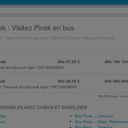
k : Visitez Pinsk en bus
Trajet bus Pinsk pas cher : OUIBUS, FlixBus, isilines et Eurolines
nsk
dès 47,28 €
dès
14h 10
ий автобусный парк" УНП 200298320
nsk
dès 26,35 €
dès
08h 00
"Пинский автобусный парк" УНП 200298320
*Prix TVA inclus - ch
POSSIBLES AVEC OUIBUS ET EUROLINES
ław
Bus Pinsk ↔ Cracovie
ovie
Bus Pinsk ↔ Brest, Biélorussie
Bus Pinsk ↔ Terespol