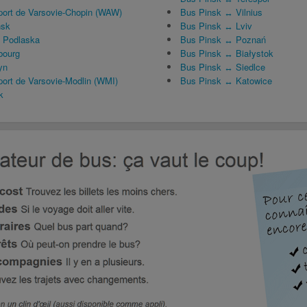
ort de Varsovie-Chopin (WAW)
Bus Pinsk ↔ Vilnius
ńsk
Bus Pinsk ↔ Lviv
 Podlaska
Bus Pinsk ↔ Poznań
bourg
Bus Pinsk ↔ Białystok
yn
Bus Pinsk ↔ Siedlce
ort de Varsovie-Modlin (WMI)
Bus Pinsk ↔ Katowice
k