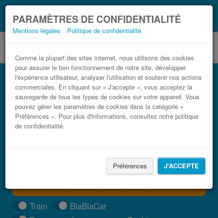
Ce que vous devez
Coronavirus (COVID-19):
PARAMÈTRES DE CONFIDENTIALITÉ
savoir, lorsque vous voyagez
Mentions légales
Politique de confidentialité
Comme la plupart des sites internet, nous utilisons des cookies
pour assurer le bon fonctionnement de notre site, développer
Bus Izola Postojna pas cher
l'expérience utilisateur, analyser l'utilisation et soutenir nos actions
commerciales. En cliquant sur « J'accepte », vous acceptez la
Trouvez votre billet de bus moins cher
sauvegarde de tous les types de cookies sur votre appareil. Vous
pouvez gérer les paramètres de cookies dans la catégorie «
Préférences ». Pour plus d'informations, consultez notre politique
de confidentialité.
Préférences
J'ACCEPTE
TROUVER UN TRAJET
Train
BlaBlaCar