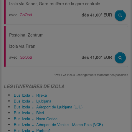
Izola via Koper, Gare routière de la gare centrale
avec:
GoOpti
dès 41,00* EUR
Postojna, Zentrum
Izola via Piran
avec:
GoOpti
dès 41,00* EUR
*Prix TVA inclus - changements momentanés possibles
LES ITINÉRAIRES DE IZOLA
Bus Izola ↔ Rijeka
Bus Izola ↔ Ljubljana
Bus Izola ↔ Aéroport de Ljubljana (LJU)
Bus Izola ↔ Bled
Bus Izola ↔ Nova Gorica
Bus Izola ↔ Aéroport de Venise - Marco Polo (VCE)
Bus Izola ↔ Portorož