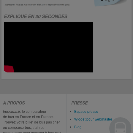
EXPLIQUÉ EN 30 SECONDES
A PROPOS
PRESSE
busradar.fr:
le comparateur
Espace presse
de bus en France et en Europe.
Widget pour webmaster
Trouvez votre billet de bus pas cher
Blog
ou comparez bus, train et
covoiturage pour voyager à bon prix.