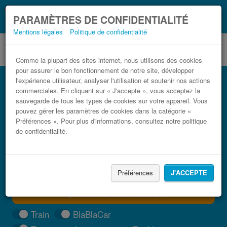
Ce que vous devez
Coronavirus (COVID-19):
PARAMÈTRES DE CONFIDENTIALITÉ
savoir, lorsque vous voyagez
Mentions légales
Politique de confidentialité
Comme la plupart des sites internet, nous utilisons des cookies
pour assurer le bon fonctionnement de notre site, développer
Bus Izola Ljubljana pas cher
l'expérience utilisateur, analyser l'utilisation et soutenir nos actions
commerciales. En cliquant sur « J'accepte », vous acceptez la
Trouvez votre billet de bus moins cher
sauvegarde de tous les types de cookies sur votre appareil. Vous
pouvez gérer les paramètres de cookies dans la catégorie «
Préférences ». Pour plus d'informations, consultez notre politique
de confidentialité.
Préférences
J'ACCEPTE
TROUVER UN TRAJET
Train
BlaBlaCar