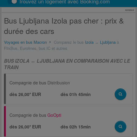
Trouvez un logement avec Booking.com
Annonce
Bus Ljubljana Izola pas cher : prix &
durée des cars
Voyages en bus Macron
Comparez le bus
Izola
↔
Ljubljana
à
FlixBus, Eurolines, bus IC et autres
BUS IZOLA ↔ LJUBLJANA EN COMPARAISON AVEC LE
TRAIN
Compagnie de bus
Distribusion
dès 26,00* EUR
dès
01h 45min
Compagnie de bus
GoOpti
dès 26,00* EUR
dès
02h 15min