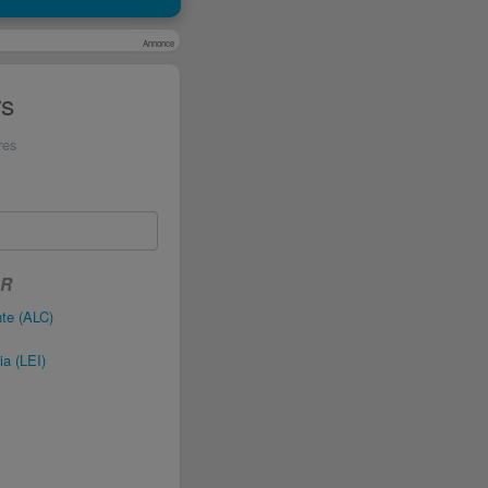
Annonce
rs
res
AR
te (ALC)
a (LEI)