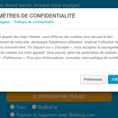
s devez savoir, lorsque vous voyagez
ÈTRES DE CONFIDENTIALITÉ
légales
Politique de confidentialité
Bus Bordeaux Mojácar pas cher
plupart des sites internet, nous utilisons des cookies pour assurer le bon
ment de notre site, développer l'expérience utilisateur, analyser l'utilisation e
Trouvez votre billet de bus moins cher
ns commerciales. En cliquant sur « J'accepte », vous acceptez la sauvegard
 de cookies sur votre appareil. Vous pouvez gérer les paramètres de cookies 
 « Préférences ». Pour plus d'informations, consultez notre politique de confide
Préférences
J'A
TROUVER UN TRAJET
Train
BlaBlaCar
Trouvez un logement avec Booking.com