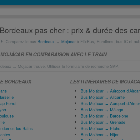
Bordeaux pas cher : prix & durée des ca
Comparez le bus
Bordeaux
↔
Mojácar
à FlixBus, Eurolines, bus IC et aut
MOJÁCAR EN COMPARAISON AVEC LE TRAIN
deaux ↔ Mojácar trouvé. Utilisez le formulaire de recherche SVP.
 DE BORDEAUX
LES ITINÉRAIRES DE MOJÁC
aris
Bus Mojácar ↔ Aéroport d'Alican
rseille
Bus Mojácar ↔ Alicante
ap Ferret
Bus Mojácar ↔ Aéroport d'Almeri
yon
Bus Mojácar ↔ Málaga
oulouse
Bus Mojácar ↔ Barcelone
lle
Bus Mojácar ↔ Grenade
ndernos-les-Bains
Bus Mojácar ↔ Elche
antes
Bus Mojácar ↔ Níjar