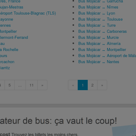
rès, France
Bus Mojácar ↔ Garrucha
ujan-Mestras
Bus Mojácar ↔ Nîmes
roport Toulouse-Blagnac (TLS)
Bus Mojácar ↔ Lyon
Bayonne
Bus Mojácar ↔ Toulouse
Rennes
Bus Mojácar ↔ Turre
ntpellier
Bus Mojácar ↔ Carboneras
lermont-Ferrand
Bus Mojácar ↔ Murcie
Pau
Bus Mojácar ↔ Almería
a Rochelle
Bus Mojácar ↔ Montpellier
ours
Bus Mojácar ↔ Aéroport de Mál
rcachon
Bus Mojácar ↔ Nantes
arritz
4
5
...
11
»
«
1
2
»