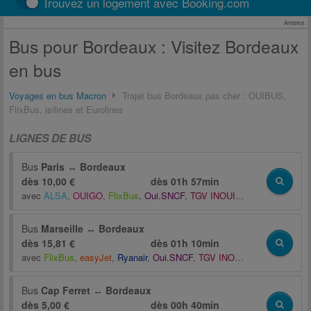
Trouvez un logement avec Booking.com
Annonce
Bus pour Bordeaux : Visitez Bordeaux
en bus
Voyages en bus Macron
Trajet bus Bordeaux pas cher : OUIBUS,
FlixBus, isilines et Eurolines
LIGNES DE BUS
Bus
Paris
↔
Bordeaux
dès 10,00 €
dès
01h 57min
avec
ALSA
,
OUIGO
,
FlixBus
,
Oui.SNCF
,
TGV INOUI
,
BlaBlaCar
,
Starsh
Bus
Marseille
↔
Bordeaux
dès 15,81 €
dès
01h 10min
avec
FlixBus
,
easyJet
,
Ryanair
,
Oui.SNCF
,
TGV INOUI
,
BlaBlaCar
,
Bla
Bus
Cap Ferret
↔
Bordeaux
dès 5,00 €
dès
00h 40min