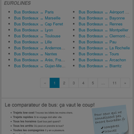
EUROLINES
Bus Bordeaux ↔ Paris
Bus Bordeaux ↔ Aéroport Toulouse-Blagnac (TLS)
Bus Bordeaux ↔ Marseille
Bus Bordeaux ↔ Bayonne
Bus Bordeaux ↔ Cap Ferret
Bus Bordeaux ↔ Rennes
Bus Bordeaux ↔ Lyon
Bus Bordeaux ↔ Montpellier
Bus Bordeaux ↔ Toulouse
Bus Bordeaux ↔ Clermont-Ferrand
Bus Bordeaux ↔ Lille
Bus Bordeaux ↔ Pau
Bus Bordeaux ↔ Andernos-les-Bains
Bus Bordeaux ↔ La Rochelle
Bus Bordeaux ↔ Nantes
Bus Bordeaux ↔ Tours
Bus Bordeaux ↔ Arès, France
Bus Bordeaux ↔ Arcachon
Bus Bordeaux ↔ Gujan-Mestras
Bus Bordeaux ↔ Biarritz
«
1
2
3
4
5
...
11
»