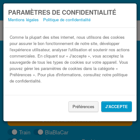
Ce que vous devez
Coronavirus (COVID-19):
PARAMÈTRES DE CONFIDENTIALITÉ
savoir, lorsque vous voyagez
Mentions légales
Politique de confidentialité
Comme la plupart des sites internet, nous utilisons des cookies
pour assurer le bon fonctionnement de notre site, développer
Bus Bordeaux pas cher
l'expérience utilisateur, analyser l'utilisation et soutenir nos actions
commerciales. En cliquant sur « J'accepte », vous acceptez la
Trouvez votre billet de bus moins cher
sauvegarde de tous les types de cookies sur votre appareil. Vous
pouvez gérer les paramètres de cookies dans la catégorie «
Préférences ». Pour plus d'informations, consultez notre politique
de confidentialité.
Préférences
J'ACCEPTE
TROUVER UN TRAJET
Train
BlaBlaCar