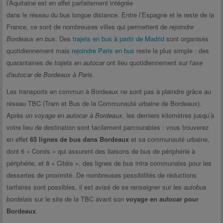
l’Aquitaine est en effet parfaitement intégrée
dans le réseau du bus longue distance. Entre l’Espagne et le reste de la
France, ce sont de nombreuses villes qui permettent de
rejoindre
Bordeaux en bus
. Des
trajets en bus à partir de Madrid
sont organisés
quotidiennement mais
rejoindre Paris en bus
reste le plus simple : des
quarantaines de
trajets en autocar
ont lieu quotidiennement sur l'
axe
d'autocar de Bordeaux à Paris
.
Les transports en commun à Bordeaux ne sont pas à plaindre grâce au
réseau TBC (Tram et Bus de la Communauté urbaine de Bordeaux).
Après
un voyage en autocar à Bordeaux
, les derniers kilomètres jusqu’à
votre lieu de destination sont facilement parcourables : vous trouverez
en effet
65 lignes de bus dans Bordeaux
et sa communauté urbaine,
dont 6 « Corols » qui assurent des liaisons de bus de périphérie à
périphérie, et 8 « Citéis », des lignes de bus intra communales pour les
dessertes de proximité. De nombreuses possibilités de réductions
tarifaires sont possibles, il est avisé de se renseigner sur
les autobus
bordelais
sur le site de la TBC avant son
voyage en autocar pour
Bordeaux
.