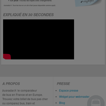
EXPLIQUÉ EN 30 SECONDES
A PROPOS
PRESSE
busradar.fr:
le comparateur
Espace presse
de bus en France et en Europe.
Widget pour webmaster
Trouvez votre billet de bus pas cher
Blog
ou comparez bus, train et