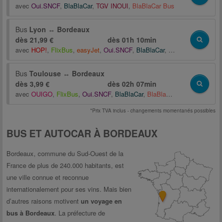
avec
Oui.SNCF
,
BlaBlaCar
,
TGV INOUI
,
BlaBlaCar Bus
Bus
Lyon
↔
Bordeaux
dès 21,99 €
dès
01h 10min
avec
HOP!
,
FlixBus
,
easyJet
,
Oui.SNCF
,
BlaBlaCar
,
Starshipper
,
BlaBl
Bus
Toulouse
↔
Bordeaux
dès 3,99 €
dès
02h 07min
avec
OUIGO
,
FlixBus
,
Oui.SNCF
,
BlaBlaCar
,
BlaBlaCar Bus
*Prix TVA inclus - changements momentanés possibles
BUS ET AUTOCAR À BORDEAUX
Bordeaux, commune du Sud-Ouest de la
France de plus de 240.000 habitants, est
une ville connue et reconnue
internationalement pour ses vins. Mais bien
d’autres raisons motivent
un voyage en
bus à Bordeaux
. La préfecture de