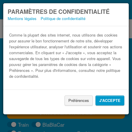
Ce que vous devez
Coronavirus (COVID-19):
PARAMÈTRES DE CONFIDENTIALITÉ
savoir, lorsque vous voyagez
Mentions légales
Politique de confidentialité
Comme la plupart des sites internet, nous utilisons des cookies
pour assurer le bon fonctionnement de notre site, développer
Bus Amsterdam Monaco pas cher
l'expérience utilisateur, analyser l'utilisation et soutenir nos actions
commerciales. En cliquant sur « J'accepte », vous acceptez la
Trouvez votre billet de bus moins cher
sauvegarde de tous les types de cookies sur votre appareil. Vous
pouvez gérer les paramètres de cookies dans la catégorie «
Préférences ». Pour plus d'informations, consultez notre politique
de confidentialité.
Préférences
J'ACCEPTE
TROUVER UN TRAJET
Train
BlaBlaCar