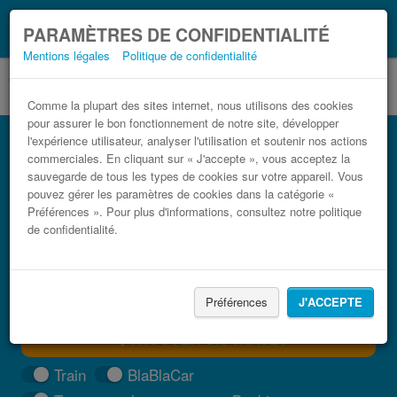
Ce que vous devez
Coronavirus (COVID-19):
PARAMÈTRES DE CONFIDENTIALITÉ
savoir, lorsque vous voyagez
Mentions légales
Politique de confidentialité
Comme la plupart des sites internet, nous utilisons des cookies
pour assurer le bon fonctionnement de notre site, développer
Bus Cannes Monaco pas cher
l'expérience utilisateur, analyser l'utilisation et soutenir nos actions
commerciales. En cliquant sur « J'accepte », vous acceptez la
Trouvez votre billet de bus moins cher
sauvegarde de tous les types de cookies sur votre appareil. Vous
pouvez gérer les paramètres de cookies dans la catégorie «
Préférences ». Pour plus d'informations, consultez notre politique
de confidentialité.
Préférences
J'ACCEPTE
TROUVER UN TRAJET
Train
BlaBlaCar