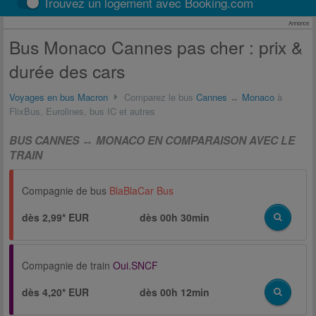
Trouvez un logement avec Booking.com
Annonce
Bus Monaco Cannes pas cher : prix &
durée des cars
Voyages en bus Macron
Comparez le bus
Cannes
↔
Monaco
à
FlixBus, Eurolines, bus IC et autres
BUS CANNES ↔ MONACO EN COMPARAISON AVEC LE
TRAIN
Compagnie de bus
BlaBlaCar Bus
dès 2,99* EUR
dès
00h 30min
Compagnie de train
Oui.SNCF
dès 4,20* EUR
dès
00h 12min