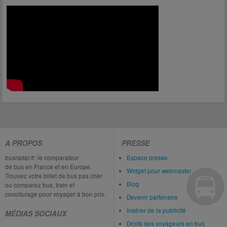
A PROPOS
PRESSE
busradar.fr:
le comparateur
Espace presse
de bus en France et en Europe.
Widget pour webmaster
Trouvez votre billet de bus pas cher
Blog
ou comparez bus, train et
covoiturage pour voyager à bon prix.
Devenir partenaire
Insérer de la publicité
MÉDIAS SOCIAUX
Droits des voyageurs en bus