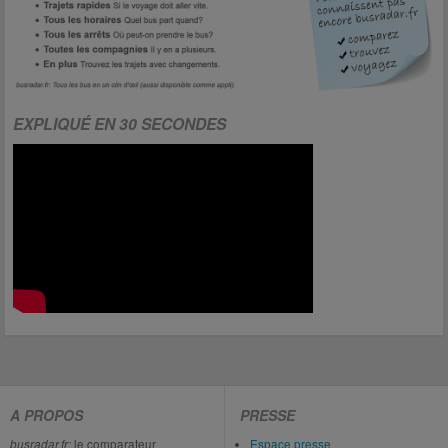
EXPLIQUÉ EN 30 SECONDES
A PROPOS
PRESSE
busradar.fr:
le comparateur
Espace presse