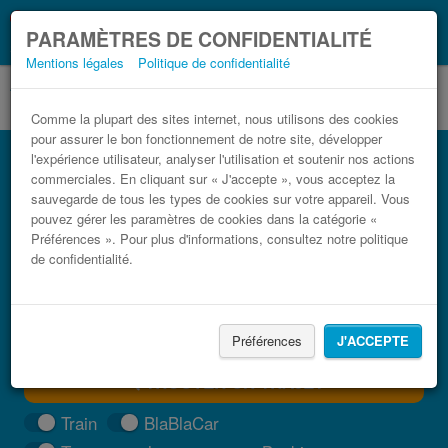
Ce que vous devez
Coronavirus (COVID-19):
PARAMÈTRES DE CONFIDENTIALITÉ
savoir, lorsque vous voyagez
Mentions légales
Politique de confidentialité
Comme la plupart des sites internet, nous utilisons des cookies
pour assurer le bon fonctionnement de notre site, développer
Bus Algésiras Milan pas cher
l'expérience utilisateur, analyser l'utilisation et soutenir nos actions
commerciales. En cliquant sur « J'accepte », vous acceptez la
Trouvez votre billet de bus moins cher
sauvegarde de tous les types de cookies sur votre appareil. Vous
pouvez gérer les paramètres de cookies dans la catégorie «
Préférences ». Pour plus d'informations, consultez notre politique
de confidentialité.
Préférences
J'ACCEPTE
TROUVER UN TRAJET
Train
BlaBlaCar