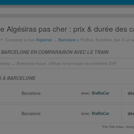
 Algésiras pas cher : prix & durée des c
Comparez le bus
Algésiras
↔
Barcelone
à FlixBus, Eurolines, bus IC et a
 BARCELONE EN COMPARAISON AVEC LE TRAIN
siras ↔ Barcelone trouvé. Utilisez le formulaire de recherche SVP.
S À BARCELONE
Barcelone
avec:
BlaBlaCar
dè
Barcelone
avec:
BlaBlaCar
dè
*Prix TVA inclus - ch