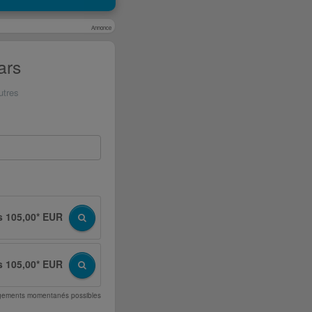
Annonce
ars
utres
s 105,00* EUR
s 105,00* EUR
angements momentanés possibles