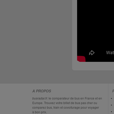
A PROPOS
busradar.fr:
le comparateur de bus en France et en
Europe. Trouvez votre billet de bus pas cher ou
comparez bus, train et covoiturage pour voyager
à bon prix.