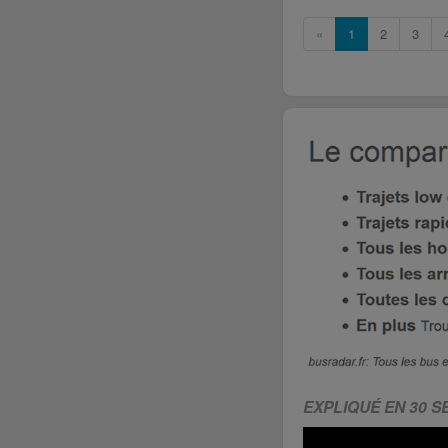
«
1
2
3
EXPLIQUÉ EN 30 