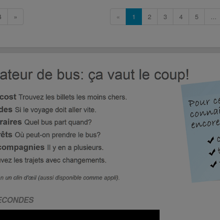
4
»
«
1
2
3
4
5
...
SECONDES