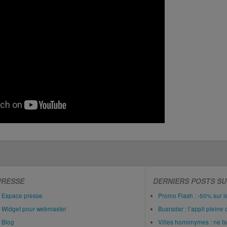
PRESSE
DERNIERS POSTS SU
Espace presse
Promo Flash : -50% sur 
Widget pour webmaster
Busradar : l’appli pleine 
Blog
Villes homonymes : ne fait