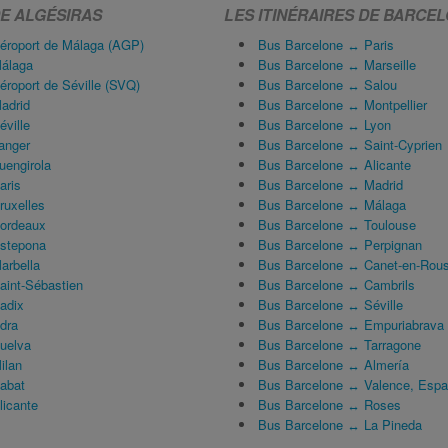
DE ALGÉSIRAS
LES ITINÉRAIRES DE BARCE
éroport de Málaga (AGP)
Bus Barcelone ↔ Paris
Málaga
Bus Barcelone ↔ Marseille
roport de Séville (SVQ)
Bus Barcelone ↔ Salou
adrid
Bus Barcelone ↔ Montpellier
ville
Bus Barcelone ↔ Lyon
anger
Bus Barcelone ↔ Saint-Cyprien
uengirola
Bus Barcelone ↔ Alicante
aris
Bus Barcelone ↔ Madrid
ruxelles
Bus Barcelone ↔ Málaga
Bordeaux
Bus Barcelone ↔ Toulouse
Estepona
Bus Barcelone ↔ Perpignan
arbella
Bus Barcelone ↔ Canet-en-Rous
aint-Sébastien
Bus Barcelone ↔ Cambrils
adix
Bus Barcelone ↔ Séville
dra
Bus Barcelone ↔ Empuriabrava
uelva
Bus Barcelone ↔ Tarragone
ilan
Bus Barcelone ↔ Almería
abat
Bus Barcelone ↔ Valence, Esp
licante
Bus Barcelone ↔ Roses
Bus Barcelone ↔ La Pineda