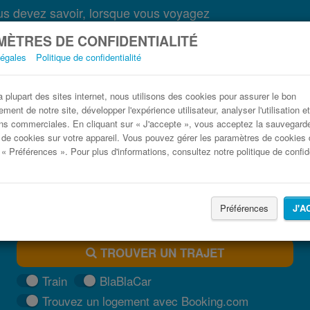
s devez savoir, lorsque vous voyagez
ÈTRES DE CONFIDENTIALITÉ
légales
Politique de confidentialité
Bus Algésiras Barcelone pas cher
plupart des sites internet, nous utilisons des cookies pour assurer le bon
ment de notre site, développer l'expérience utilisateur, analyser l'utilisation e
Trouvez votre billet de bus moins cher
ns commerciales. En cliquant sur « J'accepte », vous acceptez la sauvegard
 de cookies sur votre appareil. Vous pouvez gérer les paramètres de cookies 
 « Préférences ». Pour plus d'informations, consultez notre politique de confide
Préférences
J'A
TROUVER UN TRAJET
Train
BlaBlaCar
Trouvez un logement avec Booking.com