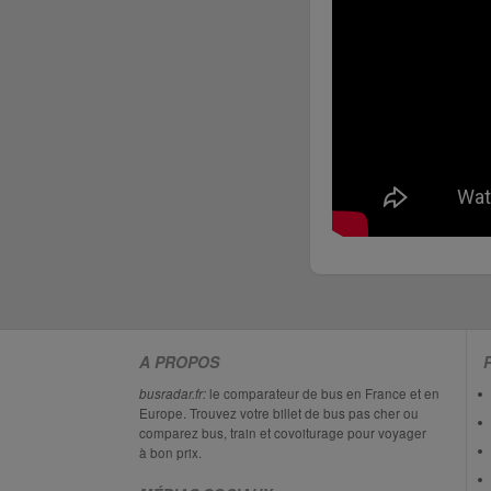
A PROPOS
busradar.fr:
le comparateur de bus en France et en
Europe. Trouvez votre billet de bus pas cher ou
comparez bus, train et covoiturage pour voyager
à bon prix.