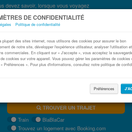
s devez savoir, lorsque vous voyagez
ÈTRES DE CONFIDENTIALITÉ
légales
Politique de confidentialité
oport de Bordeaux-Mérignac (BOD) Orléans 
plupart des sites internet, nous utilisons des cookies pour assurer le bon
ment de notre site, développer l'expérience utilisateur, analyser l'utilisation e
Trouvez votre billet de bus moins cher
ns commerciales. En cliquant sur « J'accepte », vous acceptez la sauvegard
 de cookies sur votre appareil. Vous pouvez gérer les paramètres de cookies 
 « Préférences ». Pour plus d'informations, consultez notre politique de confide
Préférences
J'A
TROUVER UN TRAJET
Train
BlaBlaCar
Trouvez un logement avec Booking.com