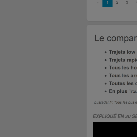
«
1
2
3
EXPLIQUÉ EN 30 