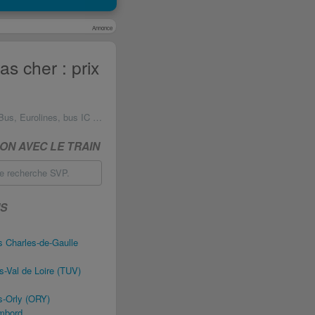
Annonce
s cher : prix
s, Eurolines, bus IC et autres
ON AVEC LE TRAIN
de recherche SVP.
NS
s Charles-de-Gaulle
-Val de Loire (TUV)
s-Orly (ORY)
mbord