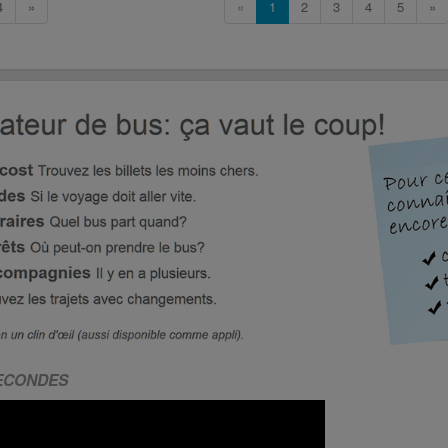
4
»
«
1
2
3
4
5
»
SECONDES