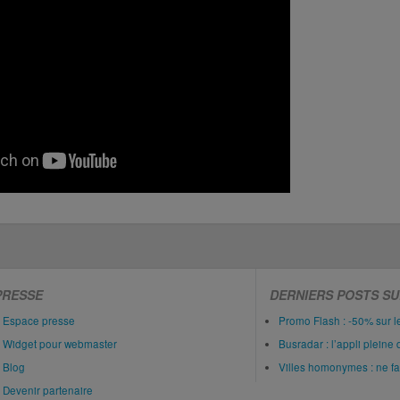
PRESSE
DERNIERS POSTS SU
Espace presse
Promo Flash : -50% sur 
Widget pour webmaster
Busradar : l’appli pleine 
Blog
Villes homonymes : ne fait
Devenir partenaire