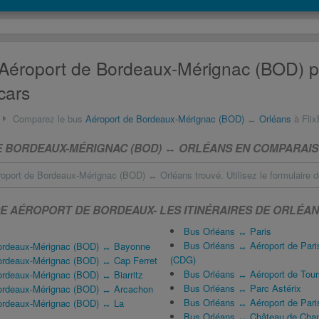
Aéroport de Bordeaux-Mérignac (BOD) pa
cars
Comparez le bus
Aéroport de Bordeaux-Mérignac (BOD)
↔
Orléans
à FlixBu
 BORDEAUX-MÉRIGNAC (BOD) ↔ ORLÉANS EN COMPARAIS
oport de Bordeaux-Mérignac (BOD) ↔ Orléans trouvé. Utilisez le formulaire 
 DE AÉROPORT DE BORDEAUX-
LES ITINÉRAIRES DE ORLÉA
Bus Orléans ↔ Paris
Bus Orléans ↔ Aéroport de Pari
Bordeaux-Mérignac (BOD) ↔ Bayonne
(CDG)
ordeaux-Mérignac (BOD) ↔ Cap Ferret
Bus Orléans ↔ Aéroport de Tours
ordeaux-Mérignac (BOD) ↔ Biarritz
Bus Orléans ↔ Parc Astérix
ordeaux-Mérignac (BOD) ↔ Arcachon
Bus Orléans ↔ Aéroport de Pari
ordeaux-Mérignac (BOD) ↔ La
Bus Orléans ↔ Château de Cha