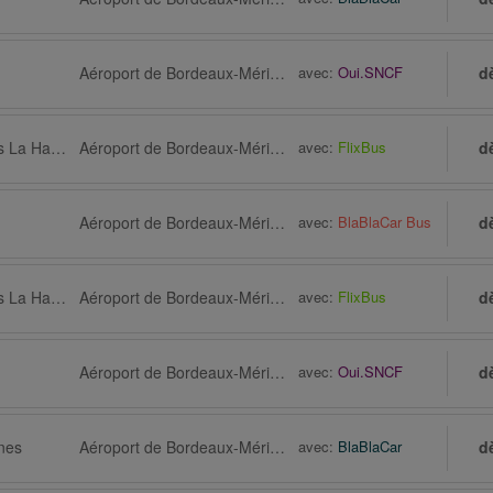
Aéroport de Bordeaux-Mérignac (BOD) via Bordeaux, Gare, Saint-Jean
avec:
Oui.SNCF
d
Nantes, Arrêt de bus La Haluchère, 4 Route de Paris
Aéroport de Bordeaux-Mérignac (BOD) via Bordeaux
avec:
FlixBus
d
Aéroport de Bordeaux-Mérignac (BOD) via Bordeaux
avec:
BlaBlaCar Bus
d
Nantes, Arrêt de bus La Haluchère, 4 Route de Paris
Aéroport de Bordeaux-Mérignac (BOD) via Bordeaux, Arrêt de bus, Floirac Dravemont
avec:
FlixBus
d
Aéroport de Bordeaux-Mérignac (BOD) via Bordeaux, Gare, Saint-Jean
avec:
Oui.SNCF
d
nes
Aéroport de Bordeaux-Mérignac (BOD) via Pessac
avec:
BlaBlaCar
d