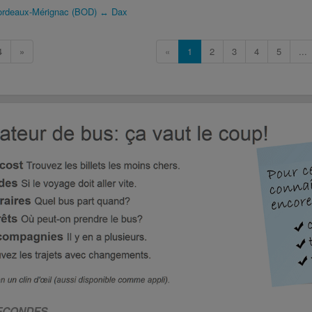
Bordeaux-Mérignac (BOD) ↔ Dax
4
»
«
1
2
3
4
5
...
SECONDES