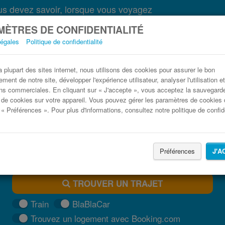
s devez savoir, lorsque vous voyagez
ÈTRES DE CONFIDENTIALITÉ
légales
Politique de confidentialité
oport de Bordeaux-Mérignac (BOD) Nantes 
plupart des sites internet, nous utilisons des cookies pour assurer le bon
ment de notre site, développer l'expérience utilisateur, analyser l'utilisation e
Trouvez votre billet de bus moins cher
ns commerciales. En cliquant sur « J'accepte », vous acceptez la sauvegard
 de cookies sur votre appareil. Vous pouvez gérer les paramètres de cookies 
 « Préférences ». Pour plus d'informations, consultez notre politique de confide
Préférences
J'A
TROUVER UN TRAJET
Train
BlaBlaCar
Trouvez un logement avec Booking.com