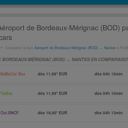
éroport de Bordeaux-Mérignac (BOD) pas
cars
Comparez le bus
Aéroport de Bordeaux-Mérignac (BOD)
↔
Nantes
à FlixBus
 BORDEAUX-MÉRIGNAC (BOD) ↔ NANTES EN COMPARAISON
BlaBlaCar Bus
dès 11,99* EUR
dès
04h 15min
FlixBus
dès 11,99* EUR
dès
04h 10min
Oui.SNCF
dès 19,00* EUR
dès
04h 13min