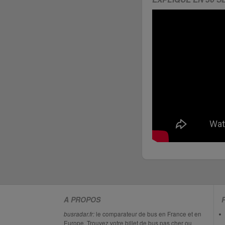
A PROPOS
busradar.fr:
le comparateur de bus en France et en
Europe. Trouvez votre billet de bus pas cher ou