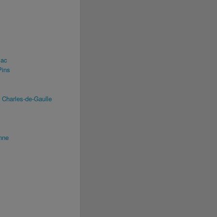
lac
Pins
 Charles-de-Gaulle
nne