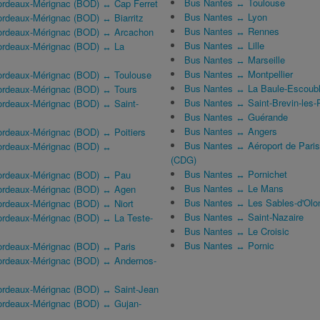
Bus Nantes ↔ Toulouse
ordeaux-Mérignac (BOD) ↔ Cap Ferret
Bus Nantes ↔ Lyon
ordeaux-Mérignac (BOD) ↔ Biarritz
Bus Nantes ↔ Rennes
ordeaux-Mérignac (BOD) ↔ Arcachon
Bus Nantes ↔ Lille
ordeaux-Mérignac (BOD) ↔ La
Bus Nantes ↔ Marseille
Bus Nantes ↔ Montpellier
ordeaux-Mérignac (BOD) ↔ Toulouse
Bus Nantes ↔ La Baule-Escoub
ordeaux-Mérignac (BOD) ↔ Tours
Bus Nantes ↔ Saint-Brevin-les-
ordeaux-Mérignac (BOD) ↔ Saint-
Bus Nantes ↔ Guérande
Bus Nantes ↔ Angers
ordeaux-Mérignac (BOD) ↔ Poitiers
Bus Nantes ↔ Aéroport de Paris
ordeaux-Mérignac (BOD) ↔
(CDG)
Bus Nantes ↔ Pornichet
Bordeaux-Mérignac (BOD) ↔ Pau
Bus Nantes ↔ Le Mans
Bordeaux-Mérignac (BOD) ↔ Agen
Bus Nantes ↔ Les Sables-d'Olo
ordeaux-Mérignac (BOD) ↔ Niort
Bus Nantes ↔ Saint-Nazaire
ordeaux-Mérignac (BOD) ↔ La Teste-
Bus Nantes ↔ Le Croisic
Bus Nantes ↔ Pornic
ordeaux-Mérignac (BOD) ↔ Paris
ordeaux-Mérignac (BOD) ↔ Andernos-
ordeaux-Mérignac (BOD) ↔ Saint-Jean
ordeaux-Mérignac (BOD) ↔ Gujan-