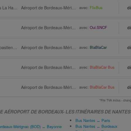
Nantes, Arrêt de bus La Haluchère, 4 Route de Paris
Aéroport de Bordeaux-Mérignac (BOD) via Bordeaux
avec:
FlixBus
d
Aéroport de Bordeaux-Mérignac (BOD) via Bordeaux, Gare, Saint-Jean
avec:
Oui.SNCF
d
Nantes via Saint-Sébastien-sur-Loire
Aéroport de Bordeaux-Mérignac (BOD) via Artigues-près-Bordeaux
avec:
BlaBlaCar
d
Aéroport de Bordeaux-Mérignac (BOD) via Bordeaux
avec:
BlaBlaCar Bus
d
Aéroport de Bordeaux-Mérignac (BOD) via Bordeaux
avec:
BlaBlaCar Bus
d
*Prix TVA inclus - ch
 DE AÉROPORT DE BORDEAUX-
LES ITINÉRAIRES DE NANTES
Bus Nantes ↔ Paris
Bus Nantes ↔ Bordeaux
Bordeaux-Mérignac (BOD) ↔ Bayonne