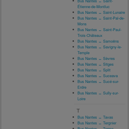
Bus Nantes ↔ Saint-
Étienne-de-Montluc
Bus Nantes ↔ Saint-Lunaire
Bus Nantes ↔ Saint-Pal-de-
Mons
Bus Nantes ↔ Saint-Paul-
Trois-Châteaux
Bus Nantes ↔ Samoëns
Bus Nantes ↔ Savigny-le-
Temple
Bus Nantes ↔ Sèvres
Bus Nantes ↔ Sitges
Bus Nantes ↔ Split
Bus Nantes ↔ Suceava
Bus Nantes ↔ Sucé-sur-
Erdre
Bus Nantes ↔ Sully-sur-
Loire
T
Bus Nantes ↔ Tavas
Bus Nantes ↔ Tergnier
Bus Nantes ↔ Terme,