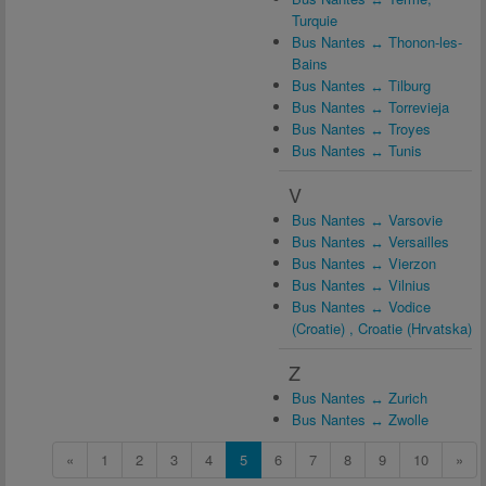
Turquie
Bus Nantes ↔ Thonon-les-
Bains
Bus Nantes ↔ Tilburg
Bus Nantes ↔ Torrevieja
Bus Nantes ↔ Troyes
Bus Nantes ↔ Tunis
V
Bus Nantes ↔ Varsovie
Bus Nantes ↔ Versailles
Bus Nantes ↔ Vierzon
Bus Nantes ↔ Vilnius
Bus Nantes ↔ Vodice
(Croatie) , Croatie (Hrvatska)
Z
Bus Nantes ↔ Zurich
Bus Nantes ↔ Zwolle
«
1
2
3
4
5
6
7
8
9
10
»