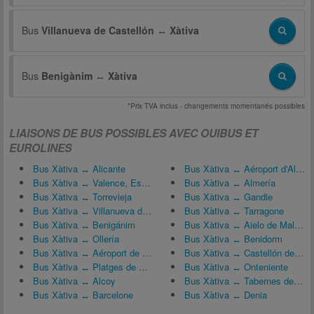
Bus
Villanueva de Castellón
↔
Xàtiva
Bus
Benigànim
↔
Xàtiva
*Prix TVA inclus - changements momentanés possibles
LIAISONS DE BUS POSSIBLES AVEC OUIBUS ET
EUROLINES
Bus Xàtiva ↔ Alicante
Bus Xàtiva ↔ Aéroport d'Alicante (ALC)
Bus Xàtiva ↔ Valence, Espagne
Bus Xàtiva ↔ Almería
Bus Xàtiva ↔ Torrevieja
Bus Xàtiva ↔ Gandie
Bus Xàtiva ↔ Villanueva de Castellón
Bus Xàtiva ↔ Tarragone
Bus Xàtiva ↔ Benigánim
Bus Xàtiva ↔ Aielo de Malferit
Bus Xàtiva ↔ Ollería
Bus Xàtiva ↔ Benidorm
Bus Xàtiva ↔ Aéroport de Valencia (VLC)
Bus Xàtiva ↔ Castellón de la Plana
Bus Xàtiva ↔ Platges de Gandia
Bus Xàtiva ↔ Onteniente
Bus Xàtiva ↔ Alcoy
Bus Xàtiva ↔ Tabernes de Valldigna
Bus Xàtiva ↔ Barcelone
Bus Xàtiva ↔ Denia