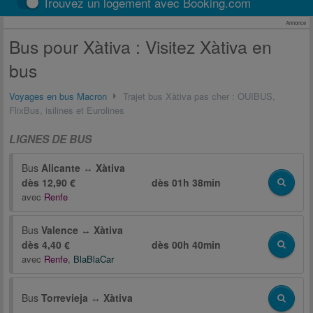
Trouvez un logement avec Booking.com
Annonce
Bus pour Xàtiva : Visitez Xàtiva en
bus
Voyages en bus Macron
Trajet bus Xàtiva pas cher : OUIBUS,
FlixBus, isilines et Eurolines
LIGNES DE BUS
Bus
Alicante
↔
Xàtiva
dès 12,90 €
dès
01h 38min
avec
Renfe
Bus
Valence
↔
Xàtiva
dès 4,40 €
dès
00h 40min
avec
Renfe
,
BlaBlaCar
Bus
Torrevieja
↔
Xàtiva