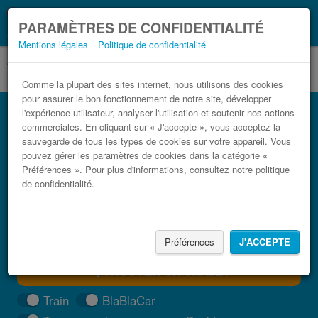
Ce que vous devez
Coronavirus (COVID-19):
PARAMÈTRES DE CONFIDENTIALITÉ
savoir, lorsque vous voyagez
Mentions légales
Politique de confidentialité
Comme la plupart des sites internet, nous utilisons des cookies
pour assurer le bon fonctionnement de notre site, développer
Bus Xàtiva pas cher
l'expérience utilisateur, analyser l'utilisation et soutenir nos actions
commerciales. En cliquant sur « J'accepte », vous acceptez la
Trouvez votre billet de bus moins cher
sauvegarde de tous les types de cookies sur votre appareil. Vous
pouvez gérer les paramètres de cookies dans la catégorie «
Préférences ». Pour plus d'informations, consultez notre politique
de confidentialité.
Préférences
J'ACCEPTE
TROUVER UN TRAJET
Train
BlaBlaCar