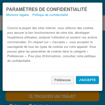
Ce que vous devez
Coronavirus (COVID-19):
PARAMÈTRES DE CONFIDENTIALITÉ
savoir, lorsque vous voyagez
Mentions légales
Politique de confidentialité
Comme la plupart des sites internet, nous utilisons des cookies
pour assurer le bon fonctionnement de notre site, développer
Bus Trapani Vincenzo Florio Airport (TPS)
l'expérience utilisateur, analyser l'utilisation et soutenir nos actions
pas cher
commerciales. En cliquant sur « J'accepte », vous acceptez la
sauvegarde de tous les types de cookies sur votre appareil. Vous
Trouvez votre billet de bus moins cher
pouvez gérer les paramètres de cookies dans la catégorie «
Préférences ». Pour plus d'informations, consultez notre politique
de confidentialité.
Préférences
J'ACCEPTE
TROUVER UN TRAJET