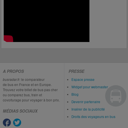
A PROPOS
PRESSE
busradar.fr:
le comparateur
Espace presse
de bus en France et en Europe.
Widget pour webmaster
Trouvez votre billet de bus pas cher
Blog
ou comparez bus, train et
covoiturage pour voyager à bon prix.
Devenir partenaire
Insérer de la publicité
MÉDIAS SOCIAUX
Droits des voyageurs en bus