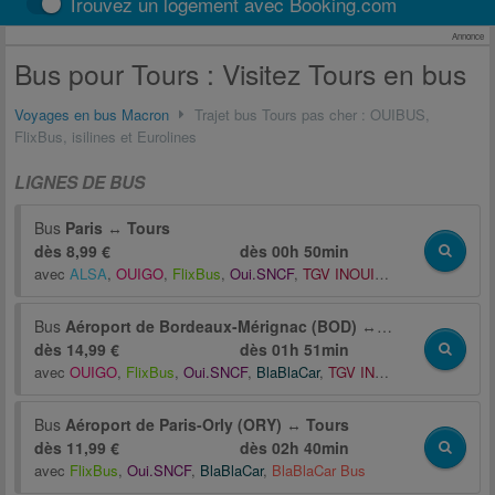
Trouvez un logement avec Booking.com
Annonce
Bus pour Tours : Visitez Tours en bus
Voyages en bus Macron
Trajet bus Tours pas cher : OUIBUS,
FlixBus, isilines et Eurolines
LIGNES DE BUS
Bus
Paris
↔
Tours
dès 8,99 €
dès
00h 50min
avec
ALSA
,
OUIGO
,
FlixBus
,
Oui.SNCF
,
TGV INOUI
,
BlaBlaCar
,
Distri
Bus
Aéroport de Bordeaux-Mérignac (BOD)
↔
Tours
dès 14,99 €
dès
01h 51min
avec
OUIGO
,
FlixBus
,
Oui.SNCF
,
BlaBlaCar
,
TGV INOUI
,
Starshipper
,
Bus
Aéroport de Paris-Orly (ORY)
↔
Tours
dès 11,99 €
dès
02h 40min
avec
FlixBus
,
Oui.SNCF
,
BlaBlaCar
,
BlaBlaCar Bus