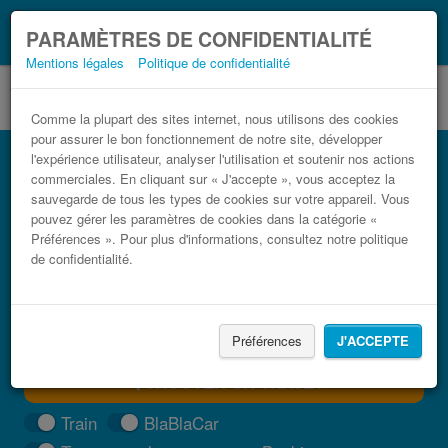
Ce que vous devez
Coronavirus (COVID-19):
PARAMÈTRES DE CONFIDENTIALITÉ
savoir, lorsque vous voyagez
Mentions légales
Politique de confidentialité
Comme la plupart des sites internet, nous utilisons des cookies
pour assurer le bon fonctionnement de notre site, développer
Bus Tours pas cher
l'expérience utilisateur, analyser l'utilisation et soutenir nos actions
commerciales. En cliquant sur « J'accepte », vous acceptez la
Trouvez votre billet de bus moins cher
sauvegarde de tous les types de cookies sur votre appareil. Vous
pouvez gérer les paramètres de cookies dans la catégorie «
Préférences ». Pour plus d'informations, consultez notre politique
de confidentialité.
Préférences
J'ACCEPTE
TROUVER UN TRAJET
Train
BlaBlaCar