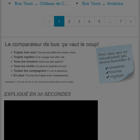
Bus Tours ↔ Château de Chambord
Bus Tours ↔ Amboise
«
1
2
3
4
5
...
7
»
EXPLIQUÉ EN 30 SECONDES