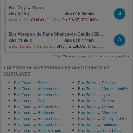
Bus
Orly
↔
Tours
dès 8,99 €
dès
00h 50min
avec
ALSA
,
OUIGO
,
FlixBus
,
Oui.SNCF
,
TGV INOUI
,
BlaBlaCar
,
Distri
Bus
Aéroport de Paris Charles-de-Gaulle (CDG)
↔
Tours
dès 11,99 €
dès
01h 47min
avec
OUIGO
,
FlixBus
,
Oui.SNCF
,
BlaBlaCar
,
BlaBlaCar Bus
*Prix TVA inclus - changements momentanés possibles
LIAISONS DE BUS POSSIBLES AVEC OUIBUS ET
EUROLINES
Bus Tours ↔ Paris
Bus Tours ↔ Poitiers
Bus Tours ↔ Aéroport de Bordeaux-Mérignac (BOD)
Bus Tours ↔ Marne-la-Vallée
Bus Tours ↔ Aéroport de Paris-Orly (ORY)
Bus Tours ↔ Lyon
Bus Tours ↔ Orly
Bus Tours ↔ Nantes
Bus Tours ↔ Aéroport de Paris Charles-de-Gaulle (CDG)
Bus Tours ↔ Drancy
Bus Tours ↔ Bordeaux
Bus Tours ↔ Marseille
Bus Tours ↔ Aéroport de Poitiers – Biard (PIS)
Bus Tours ↔ Disneyland Paris
Bus Tours ↔ Aéroport de Nantes Atlantique (NTE)
Bus Tours ↔ Toulouse
Bus Tours ↔ Rueil-Malmaison
Bus Tours ↔ Saint-Denis