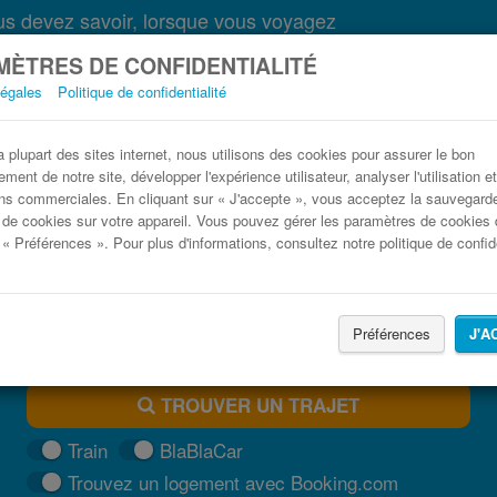
s devez savoir, lorsque vous voyagez
ÈTRES DE CONFIDENTIALITÉ
légales
Politique de confidentialité
lip i Jakov Vodice (Croatie) , Croatie (Hrvat
plupart des sites internet, nous utilisons des cookies pour assurer le bon
ment de notre site, développer l'expérience utilisateur, analyser l'utilisation e
Trouvez votre billet de bus moins cher
ns commerciales. En cliquant sur « J'accepte », vous acceptez la sauvegard
 de cookies sur votre appareil. Vous pouvez gérer les paramètres de cookies 
 « Préférences ». Pour plus d'informations, consultez notre politique de confide
Préférences
J'A
TROUVER UN TRAJET
Train
BlaBlaCar
Trouvez un logement avec Booking.com