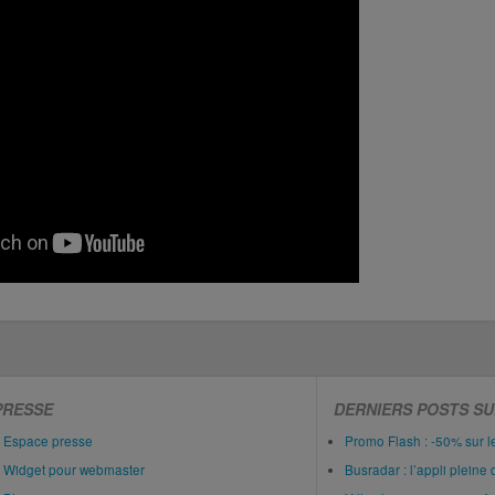
PRESSE
DERNIERS POSTS SU
Espace presse
Promo Flash : -50% sur 
Widget pour webmaster
Busradar : l’appli pleine 