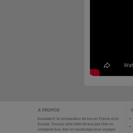
A PROPOS
busradar.fr:
le comparateur de bus en France et en
Europe. Trouvez votre billet de bus pas cher ou
comparez bus, train et covoiturage pour voyager