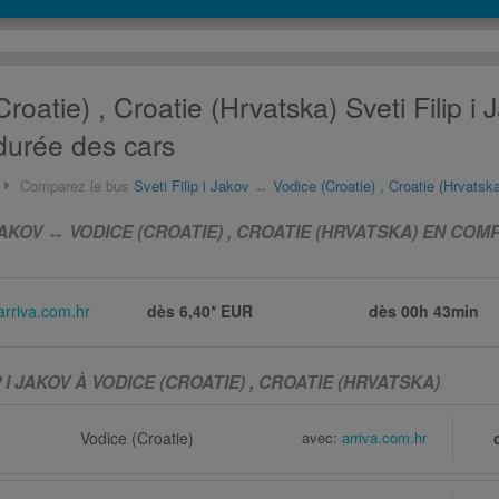
roatie) , Croatie (Hrvatska) Sveti Filip i
 durée des cars
Comparez le bus
Sveti Filip i Jakov
↔
Vodice (Croatie) , Croatie (Hrvatsk
 JAKOV ↔ VODICE (CROATIE) , CROATIE (HRVATSKA) EN CO
arriva.com.hr
dès 6,40* EUR
dès
00h 43min
P I JAKOV À VODICE (CROATIE) , CROATIE (HRVATSKA)
Vodice (Croatie)
avec:
arriva.com.hr