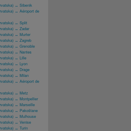
Hrvatska) ↔ Sibenik
Hrvatska) ↔ Aéroport de
Hrvatska) ↔ Split
Hrvatska) ↔ Zadar
Hrvatska) ↔ Murter
(Hrvatska) ↔ Zagreb
(Hrvatska) ↔ Grenoble
(Hrvatska) ↔ Nantes
rvatska) ↔ Lille
Hrvatska) ↔ Lyon
(Hrvatska) ↔ Drage
Hrvatska) ↔ Milan
Hrvatska) ↔ Aéroport de
(Hrvatska) ↔ Metz
Hrvatska) ↔ Montpellier
Hrvatska) ↔ Marseille
(Hrvatska) ↔ Pakoštane
(Hrvatska) ↔ Mulhouse
Hrvatska) ↔ Venise
Hrvatska) ↔ Turin