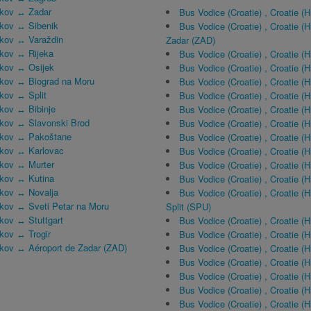
Jakov ↔ Zadar
Bus Vodice (Croatie) , Croatie (
Jakov ↔ Sibenik
Bus Vodice (Croatie) , Croatie (
Jakov ↔ Varaždin
Zadar (ZAD)
Jakov ↔ Rijeka
Bus Vodice (Croatie) , Croatie (
Jakov ↔ Osijek
Bus Vodice (Croatie) , Croatie (
Jakov ↔ Biograd na Moru
Bus Vodice (Croatie) , Croatie (
akov ↔ Split
Bus Vodice (Croatie) , Croatie 
akov ↔ Bibinje
Bus Vodice (Croatie) , Croatie 
Jakov ↔ Slavonski Brod
Bus Vodice (Croatie) , Croatie 
Jakov ↔ Pakoštane
Bus Vodice (Croatie) , Croatie (H
Jakov ↔ Karlovac
Bus Vodice (Croatie) , Croatie (
Jakov ↔ Murter
Bus Vodice (Croatie) , Croatie 
Jakov ↔ Kutina
Bus Vodice (Croatie) , Croatie (
Jakov ↔ Novalja
Bus Vodice (Croatie) , Croatie (
Jakov ↔ Sveti Petar na Moru
Split (SPU)
akov ↔ Stuttgart
Bus Vodice (Croatie) , Croatie 
akov ↔ Trogir
Bus Vodice (Croatie) , Croatie (
Jakov ↔ Aéroport de Zadar (ZAD)
Bus Vodice (Croatie) , Croatie (
Bus Vodice (Croatie) , Croatie 
Bus Vodice (Croatie) , Croatie 
Bus Vodice (Croatie) , Croatie (
Bus Vodice (Croatie) , Croatie (