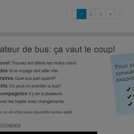
«
1
2
3
4
»
SECONDES