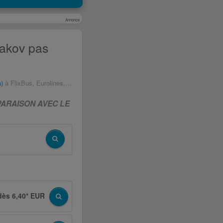
Annonce
 Jakov pas
a)
à FlixBus, Eurolines, bus IC et autres
MPARAISON AVEC LE
dès 6,40* EUR