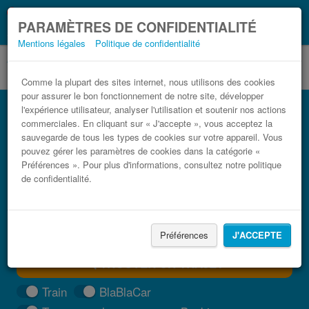
Ce que vous devez
Coronavirus (COVID-19):
PARAMÈTRES DE CONFIDENTIALITÉ
savoir, lorsque vous voyagez
Mentions légales
Politique de confidentialité
Comme la plupart des sites internet, nous utilisons des cookies
pour assurer le bon fonctionnement de notre site, développer
Bus Sondrio Taranto pas cher
l'expérience utilisateur, analyser l'utilisation et soutenir nos actions
commerciales. En cliquant sur « J'accepte », vous acceptez la
Trouvez votre billet de bus moins cher
sauvegarde de tous les types de cookies sur votre appareil. Vous
pouvez gérer les paramètres de cookies dans la catégorie «
Préférences ». Pour plus d'informations, consultez notre politique
de confidentialité.
Préférences
J'ACCEPTE
TROUVER UN TRAJET
Train
BlaBlaCar