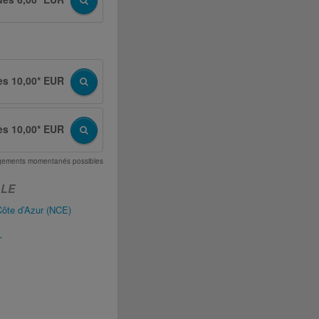
ès 10,00* EUR
ès 10,00* EUR
angements momentanés possibles
LLE
Côte d’Azur (NCE)
r