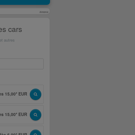
Annonce
es cars
et autres
ès 15,00* EUR
ès 15,00* EUR
dès 6,00* EUR