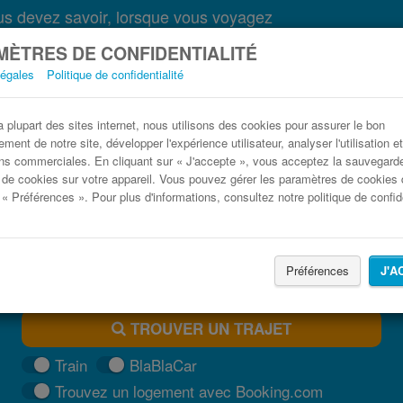
s devez savoir, lorsque vous voyagez
ÈTRES DE CONFIDENTIALITÉ
légales
Politique de confidentialité
Bus Saint-Raphaël Vintimille pas cher
plupart des sites internet, nous utilisons des cookies pour assurer le bon
ment de notre site, développer l'expérience utilisateur, analyser l'utilisation e
Trouvez votre billet de bus moins cher
ns commerciales. En cliquant sur « J'accepte », vous acceptez la sauvegard
 de cookies sur votre appareil. Vous pouvez gérer les paramètres de cookies 
 « Préférences ». Pour plus d'informations, consultez notre politique de confide
Préférences
J'A
TROUVER UN TRAJET
Train
BlaBlaCar
Trouvez un logement avec Booking.com