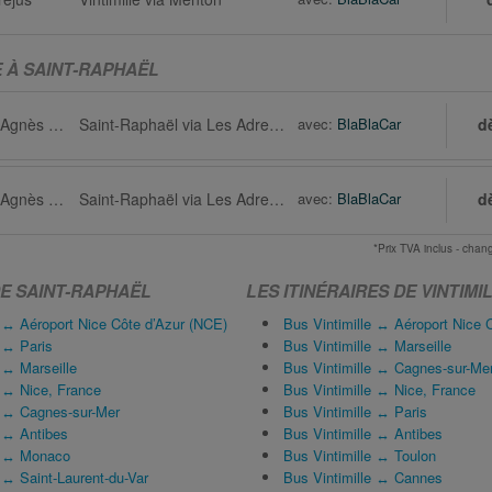
E À SAINT-RAPHAËL
Vintimille via Sainte-Agnès (Alpes-Maritimes)
Saint-Raphaël via Les Adrets-de-l'Estérel
avec:
BlaBlaCar
d
Vintimille via Sainte-Agnès (Alpes-Maritimes)
Saint-Raphaël via Les Adrets-de-l'Estérel
avec:
BlaBlaCar
d
*Prix TVA inclus - ch
DE SAINT-RAPHAËL
LES ITINÉRAIRES DE VINTIMI
 ↔ Aéroport Nice Côte d’Azur (NCE)
Bus Vintimille ↔ Aéroport Nice 
 ↔ Paris
Bus Vintimille ↔ Marseille
 ↔ Marseille
Bus Vintimille ↔ Cagnes-sur-Me
 ↔ Nice, France
Bus Vintimille ↔ Nice, France
 ↔ Cagnes-sur-Mer
Bus Vintimille ↔ Paris
 ↔ Antibes
Bus Vintimille ↔ Antibes
l ↔ Monaco
Bus Vintimille ↔ Toulon
↔ Saint-Laurent-du-Var
Bus Vintimille ↔ Cannes