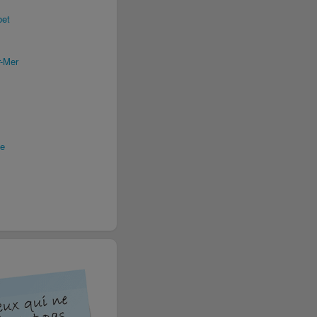
bet
r-Mer
ce