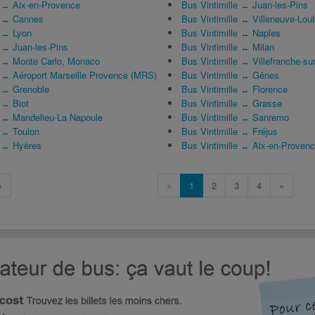
 ↔ Aix-en-Provence
Bus Vintimille ↔ Juan-les-Pins
l ↔ Cannes
Bus Vintimille ↔ Villeneuve-Lou
 ↔ Lyon
Bus Vintimille ↔ Naples
 ↔ Juan-les-Pins
Bus Vintimille ↔ Milan
 ↔ Monte Carlo, Monaco
Bus Vintimille ↔ Villefranche-su
 ↔ Aéroport Marseille Provence (MRS)
Bus Vintimille ↔ Gênes
 ↔ Grenoble
Bus Vintimille ↔ Florence
 ↔ Biot
Bus Vintimille ↔ Grasse
 ↔ Mandelieu-La Napoule
Bus Vintimille ↔ Sanremo
 ↔ Toulon
Bus Vintimille ↔ Fréjus
l ↔ Hyères
Bus Vintimille ↔ Aix-en-Proven
»
«
1
2
3
4
»