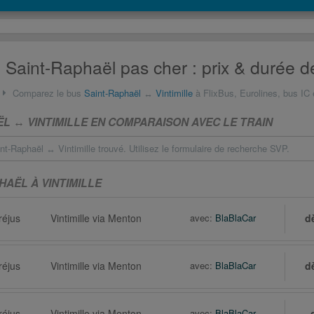
e Saint-Raphaël pas cher : prix & durée d
Comparez le bus
Saint-Raphaël
↔
Vintimille
à FlixBus, Eurolines, bus IC 
L ↔ VINTIMILLE EN COMPARAISON AVEC LE TRAIN
t-Raphaël ↔ Vintimille trouvé. Utilisez le formulaire de recherche SVP.
HAËL À VINTIMILLE
réjus
Vintimille via Menton
avec:
BlaBlaCar
d
réjus
Vintimille via Menton
avec:
BlaBlaCar
d
réjus
Vintimille via Menton
avec:
BlaBlaCar