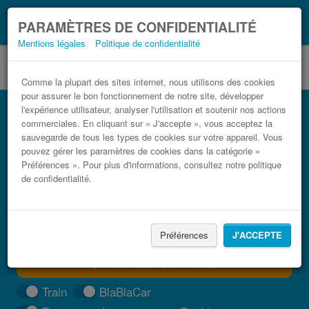
Ce que vous devez
Coronavirus (COVID-19):
PARAMÈTRES DE CONFIDENTIALITÉ
savoir, lorsque vous voyagez
Mentions légales
Politique de confidentialité
Comme la plupart des sites internet, nous utilisons des cookies
pour assurer le bon fonctionnement de notre site, développer
Bus Quattromiglia Soverato pas cher
l'expérience utilisateur, analyser l'utilisation et soutenir nos actions
commerciales. En cliquant sur « J'accepte », vous acceptez la
Trouvez votre billet de bus moins cher
sauvegarde de tous les types de cookies sur votre appareil. Vous
pouvez gérer les paramètres de cookies dans la catégorie «
Préférences ». Pour plus d'informations, consultez notre politique
de confidentialité.
Préférences
J'ACCEPTE
TROUVER UN TRAJET
Train
BlaBlaCar