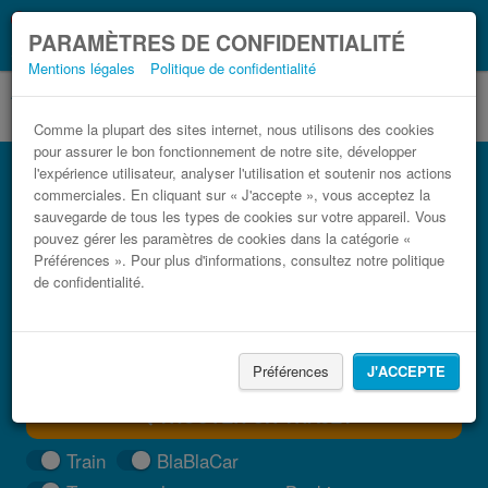
Ce que vous devez
Coronavirus (COVID-19):
PARAMÈTRES DE CONFIDENTIALITÉ
savoir, lorsque vous voyagez
Mentions légales
Politique de confidentialité
Comme la plupart des sites internet, nous utilisons des cookies
pour assurer le bon fonctionnement de notre site, développer
Bus Ptuj pas cher
l'expérience utilisateur, analyser l'utilisation et soutenir nos actions
commerciales. En cliquant sur « J'accepte », vous acceptez la
Trouvez votre billet de bus moins cher
sauvegarde de tous les types de cookies sur votre appareil. Vous
pouvez gérer les paramètres de cookies dans la catégorie «
Préférences ». Pour plus d'informations, consultez notre politique
de confidentialité.
Préférences
J'ACCEPTE
TROUVER UN TRAJET
Train
BlaBlaCar