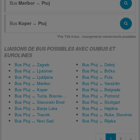
Bus
Maribor
↔
Ptuj
Bus
Koper
↔
Ptuj
*Prix TVA inclus - changements momentanés possibles
LIAISONS DE BUS POSSIBLES AVEC OUIBUS ET
EUROLINES
Bus Ptuj ↔ Zagreb
Bus Ptuj ↔ Doboj
Bus Ptuj ↔ Ljutomer
Bus Ptuj ↔ Brčko
Bus Ptuj ↔ Ljubljana
Bus Ptuj ↔ Pula
Bus Ptuj ↔ Maribor
Bus Ptuj ↔ Varaždin
Bus Ptuj ↔ Koper
Bus Ptuj ↔ Belgrade
Bus Ptuj ↔ Tuzla, Bosnie-Herzégovine
Bus Ptuj ↔ Portorož
Bus Ptuj ↔ Slavonski Brod
Bus Ptuj ↔ Stuttgart
Bus Ptuj ↔ Banja Luka
Bus Ptuj ↔ Hajdina
Bus Ptuj ↔ Travnik
Bus Ptuj ↔ Ruše, Slovénie
Bus Ptuj ↔ Novi Sad
Bus Ptuj ↔ Rijeka
«
1
2
»