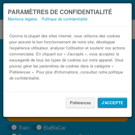
Ce que vous devez
Coronavirus (COVID-19):
PARAMÈTRES DE CONFIDENTIALITÉ
savoir, lorsque vous voyagez
Mentions légales
Politique de confidentialité
Comme la plupart des sites internet, nous utilisons des cookies
pour assurer le bon fonctionnement de notre site, développer
Bus Pleurtuit Rennes pas cher
l'expérience utilisateur, analyser l'utilisation et soutenir nos actions
commerciales. En cliquant sur « J'accepte », vous acceptez la
Trouvez votre billet de bus moins cher
sauvegarde de tous les types de cookies sur votre appareil. Vous
pouvez gérer les paramètres de cookies dans la catégorie «
Préférences ». Pour plus d'informations, consultez notre politique
de confidentialité.
Préférences
J'ACCEPTE
TROUVER UN TRAJET
Train
BlaBlaCar