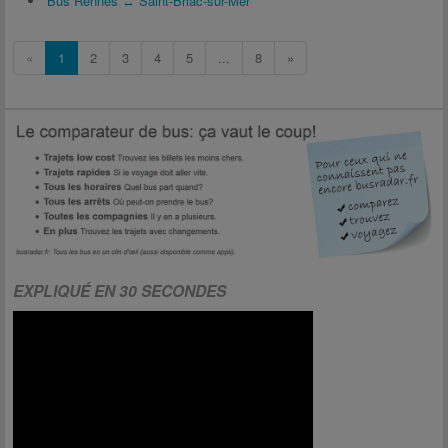
Bus Rennes ↔ Saint-Briac-sur-Mer
«
1
2
3
4
5
...
8
»
EXPLIQUÉ EN 30 SECONDES