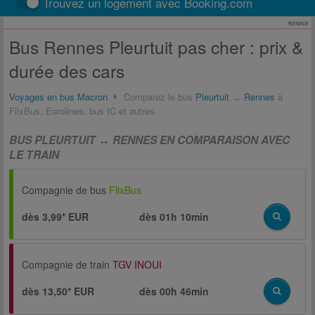
Trouvez un logement avec Booking.com
Annonce
Bus Rennes Pleurtuit pas cher : prix &
durée des cars
Voyages en bus Macron
Comparez le bus
Pleurtuit
↔
Rennes
à
FlixBus, Eurolines, bus IC et autres
BUS PLEURTUIT ↔ RENNES EN COMPARAISON AVEC
LE TRAIN
Compagnie de bus
FlixBus
dès 3,99* EUR
dès
01h 10min
Compagnie de train
TGV INOUI
dès 13,50* EUR
dès
00h 46min