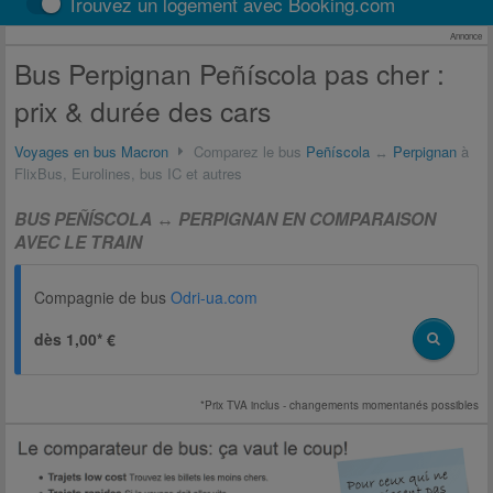
Trouvez un logement avec Booking.com
Annonce
Bus Perpignan Peñíscola pas cher :
prix & durée des cars
Voyages en bus Macron
Comparez le bus
Peñíscola
↔
Perpignan
à
FlixBus, Eurolines, bus IC et autres
BUS PEÑÍSCOLA ↔ PERPIGNAN EN COMPARAISON
AVEC LE TRAIN
Compagnie de bus
Odri-ua.com
dès 1,00* €
*Prix TVA inclus - changements momentanés possibles