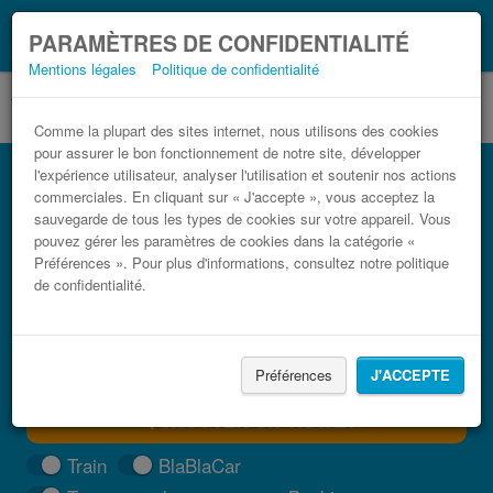
Ce que vous devez
Coronavirus (COVID-19):
PARAMÈTRES DE CONFIDENTIALITÉ
savoir, lorsque vous voyagez
Mentions légales
Politique de confidentialité
Comme la plupart des sites internet, nous utilisons des cookies
pour assurer le bon fonctionnement de notre site, développer
Bus Peñíscola Perpignan pas cher
l'expérience utilisateur, analyser l'utilisation et soutenir nos actions
commerciales. En cliquant sur « J'accepte », vous acceptez la
Trouvez votre billet de bus moins cher
sauvegarde de tous les types de cookies sur votre appareil. Vous
pouvez gérer les paramètres de cookies dans la catégorie «
Préférences ». Pour plus d'informations, consultez notre politique
de confidentialité.
Préférences
J'ACCEPTE
TROUVER UN TRAJET
Train
BlaBlaCar