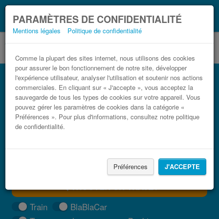
Ce que vous devez
Coronavirus (COVID-19):
PARAMÈTRES DE CONFIDENTIALITÉ
savoir, lorsque vous voyagez
Mentions légales
Politique de confidentialité
Comme la plupart des sites internet, nous utilisons des cookies
pour assurer le bon fonctionnement de notre site, développer
Bus USA pas cher
l'expérience utilisateur, analyser l'utilisation et soutenir nos actions
commerciales. En cliquant sur « J'accepte », vous acceptez la
Trouvez votre billet de bus moins cher
sauvegarde de tous les types de cookies sur votre appareil. Vous
pouvez gérer les paramètres de cookies dans la catégorie «
Préférences ». Pour plus d'informations, consultez notre politique
de confidentialité.
Préférences
J'ACCEPTE
TROUVER UN TRAJET
Train
BlaBlaCar