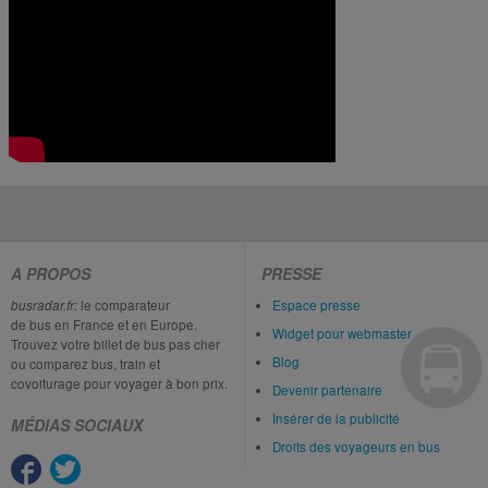
A PROPOS
PRESSE
busradar.fr:
le comparateur
Espace presse
de bus en France et en Europe.
Widget pour webmaster
Trouvez votre billet de bus pas cher
Blog
ou comparez bus, train et
covoiturage pour voyager à bon prix.
Devenir partenaire
Insérer de la publicité
MÉDIAS SOCIAUX
Droits des voyageurs en bus