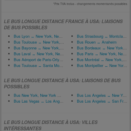
*Prix TVA inclus - changements momentanés possibles
LE BUS LONGUE DISTANCE FRANCE À USA: LIAISONS
DE BUS POSSIBLES
Bus Lyon ↔ New York, New York
Bus Strasbourg ↔ Montclair (CA)
Bus Toulouse ↔ New York, New York
Bus Rouen ↔ Anaheim
Bus Bayonne ↔ New York, New York
Bus Bordeaux ↔ New York, New York
Bus Laval ↔ New York, New York
Bus Paris ↔ New York, New York
Bus Aéroport de Paris-Orly (ORY) ↔ Los Angeles
Bus Montréal ↔ New York, New York
Bus Toulouse ↔ Santa Monica
Bus Montpellier ↔ New York, New York
LE BUS LONGUE DISTANCE À USA: LIAISONS DE BUS
POSSIBLES
Bus New York, New York ↔ San Francisco
Bus Los Angeles ↔ New York, New York
Bus Las Vegas ↔ Los Angeles
Bus Los Angeles ↔ San Francisco
LE BUS LONGUE DISTANCE À USA: VILLES
INTÉRESSANTES