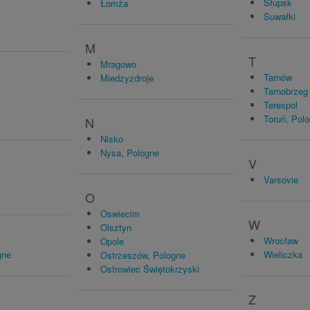
Słupsk
Łomża
Suwałki
M
T
Mragowo
Tarnów
Miedzyzdroje
Tarnobrzeg
Terespol
Toruń, Pol
N
Nisko
Nysa, Pologne
V
Varsovie
O
Oswiecim
W
Olsztyn
Wrocław
Opole
gne
Wieliczka
Ostrzeszów, Pologne
Ostrowiec Świętokrzyski
Z