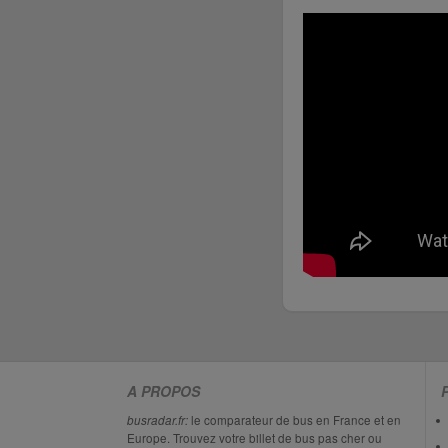
A PROPOS
busradar.fr:
le comparateur de bus en France et en
Europe. Trouvez votre billet de bus pas cher ou