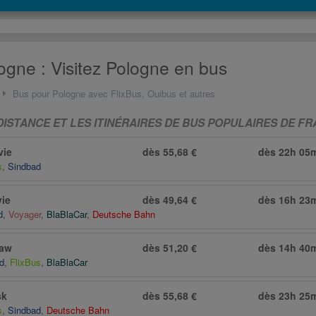
ogne : Visitez Pologne en bus
Bus pour Pologne avec FlixBus, Ouibus et autres
DISTANCE ET LES ITINÉRAIRES DE BUS POPULAIRES DE F
vie
dès 55,68 €
dès
22h 05
s
,
Sindbad
vie
dès 49,64 €
dès
16h 23
d
,
Voyager
,
BlaBlaCar
,
Deutsche Bahn
aw
dès 51,20 €
dès
14h 40
d
,
FlixBus
,
BlaBlaCar
sk
dès 55,68 €
dès
23h 25
s
,
Sindbad
,
Deutsche Bahn