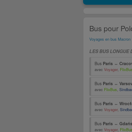
Bus pour Pol
Voyages en bus Macron
LES BUS LONGUE 
Bus
Paris
↔
Craco
avec
Voyager
,
FlixBu
Bus
Paris
↔
Varso
avec
FlixBus
,
Sindba
Bus
Paris
↔
Wrocł
avec
Voyager
,
Sindba
Bus
Paris
↔
Gdań
avec
Voyager
,
FlixBu