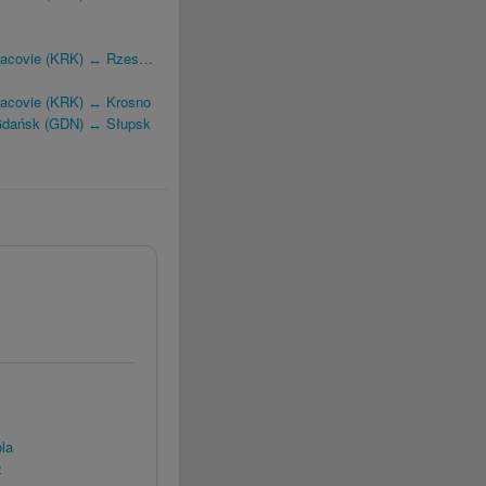
acovie (KRK) ↔ Rzeszów
Cracovie (KRK) ↔ Krosno
 Gdańsk (GDN) ↔ Słupsk
la
z