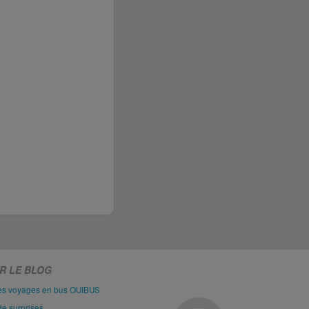
R LE BLOG
les voyages en bus OUIBUS
de surprises