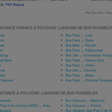
Car
,
PKS Biłgoraj
*Prix TVA inclus - ch
ISTANCE FRANCE À POLOGNE: LIAISONS DE BUS POSSIBLE
vie
Bus Paris ↔ Łódź
vie
Bus Paris ↔ Opole
ław
Bus Metz ↔ Poznań
sk
Bus Paris ↔ Kolbuszowa
brzeg
Bus Lille ↔ Ostrzeszów, Polog
owa Wola
Bus Paris ↔ Zielona Góra
e
Bus Paris ↔ Chełm
zów
Bus Lille ↔ Cracovie
wice
Bus Paris ↔ Mielec
Varsovie
Bus Paris ↔ Piotrków Trybunal
STANCE À POLOGNE: LIAISONS DE BUS POSSIBLES
swiecim
Bus Cracovie ↔ Wieliczka
aul II de Cracovie (KRK) ↔ Katowice
Bus Cracovie ↔ Poronin
akopane
Bus Aéroport Jean-Paul II de Cra