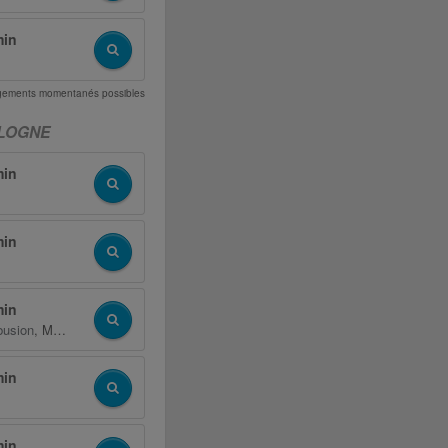
min
angements momentanés possibles
OLOGNE
min
min
min
busion
,
Max Bus Zakopane
min
min