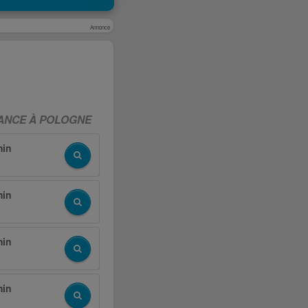
Annonce
RANCE À POLOGNE
min
min
min
min