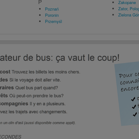
P
Zakopane
Zator, Polo
Poznań
Zielona Gó
Poronin
Przemyśl
SECONDES