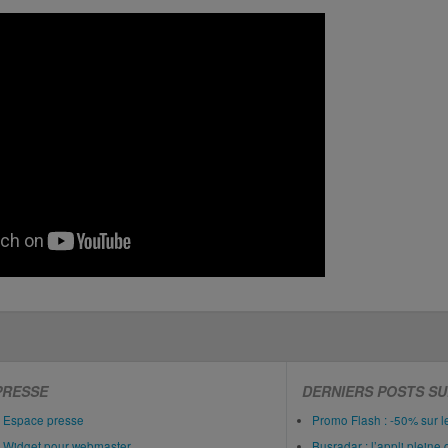
PRESSE
DERNIERS POSTS SU
Espace presse
Promo Flash : -50% sur 
Widget pour webmaster
Busradar : l’appli pleine 