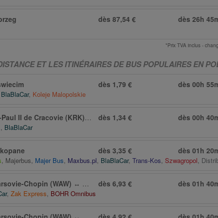
brzeg
dès 87,54 €
dès
26h 45
*Prix TVA inclus - ch
ISTANCE ET LES ITINÉRAIRES DE BUS POPULAIRES EN P
wiecim
dès 1,79 €
dès
00h 55
,
BlaBlaCar
,
Koleje Malopolskie
Paul II de Cracovie (KRK)
↔
Katowice
dès 1,34 €
dès
00h 40
s
,
BlaBlaCar
kopane
dès 3,35 €
dès
01h 20
s
,
Majerbus
,
Majer Bus
,
Maxbus.pl
,
BlaBlaCar
,
Trans-Kos
,
Szwagropol
,
Distri
arsovie-Chopin (WAW)
↔
Białystok
dès 6,93 €
dès
01h 40
Car
,
Zak Express
,
BOHR Omnibus
arsovie-Chopin (WAW)
↔
Lublin
dès 4,92 €
dès
01h 40