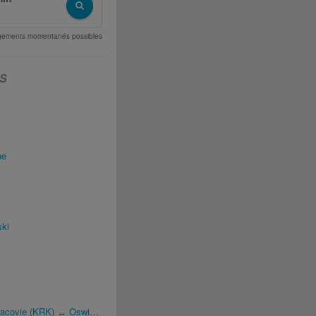
angements momentanés possibles
S
ne
ski
covie (KRK) ↔ Oswiecim