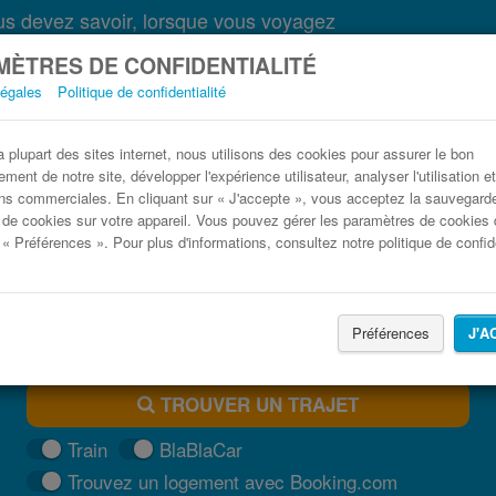
s devez savoir, lorsque vous voyagez
ÈTRES DE CONFIDENTIALITÉ
légales
Politique de confidentialité
Bus Pologne pas cher
plupart des sites internet, nous utilisons des cookies pour assurer le bon
ment de notre site, développer l'expérience utilisateur, analyser l'utilisation e
Trouvez votre billet de bus moins cher
ns commerciales. En cliquant sur « J'accepte », vous acceptez la sauvegard
 de cookies sur votre appareil. Vous pouvez gérer les paramètres de cookies 
 « Préférences ». Pour plus d'informations, consultez notre politique de confide
Préférences
J'A
TROUVER UN TRAJET
Train
BlaBlaCar
Trouvez un logement avec Booking.com