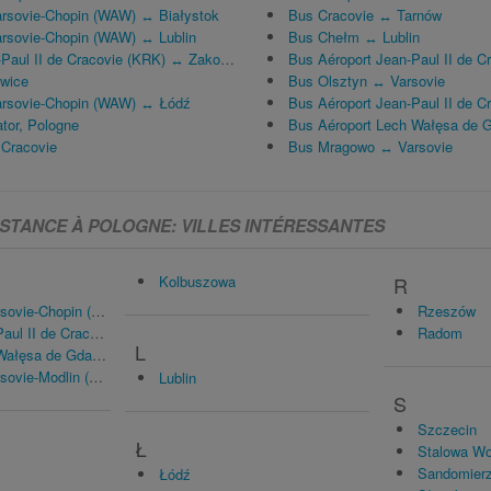
arsovie-Chopin (WAW) ↔ Białystok
Bus Cracovie ↔ Tarnów
arsovie-Chopin (WAW) ↔ Lublin
Bus Chełm ↔ Lublin
aul II de Cracovie (KRK) ↔ Zakopane
Bus Aéroport Jean-Paul II de Cr
wice
Bus Olsztyn ↔ Varsovie
arsovie-Chopin (WAW) ↔ Łódź
Bus Aéroport Jean-Paul II de 
tor, Pologne
Bus Aéroport Lech Wałęsa de
Cracovie
Bus Mragowo ↔ Varsovie
ISTANCE À POLOGNE: VILLES INTÉRESSANTES
Kolbuszowa
R
vie-Chopin (WAW)
Rzeszów
I de Cracovie (KRK)
Radom
L
sa de Gdańsk (GDN)
vie-Modlin (WMI)
Lublin
S
Szczecin
Ł
Stalowa Wo
Sandomier
Łódź