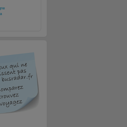
gne
ra