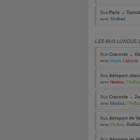
Bus
Paris
↔
Tarno
avec
Sindbad
LES BUS LONGUE D
Bus
Cracovie
↔
Os
avec
Hoper
,
Lajkonik
Bus
Aéroport Jean-
avec
Neobus
,
FlixBu
Bus
Cracovie
↔
Za
avec
Maxbus
,
FlixBu
Bus
Aéroport de V
avec
FlixBus
,
BlaBla
Bus
Aéroport de V