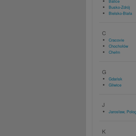
Balice
Busko-Zdrój
Bielsko-Biała
C
Cracovie
Chochołów
Chełm
G
Gdańsk
Gliwice
J
Jarosław, Polo
K