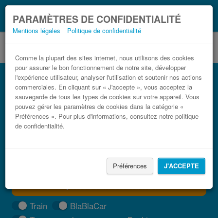
Ce que vous devez
Coronavirus (COVID-19):
PARAMÈTRES DE CONFIDENTIALITÉ
savoir, lorsque vous voyagez
Mentions légales
Politique de confidentialité
Comme la plupart des sites internet, nous utilisons des cookies
pour assurer le bon fonctionnement de notre site, développer
Bus Paris Pontarlier pas cher
l'expérience utilisateur, analyser l'utilisation et soutenir nos actions
commerciales. En cliquant sur « J'accepte », vous acceptez la
Trouvez votre billet de bus moins cher
sauvegarde de tous les types de cookies sur votre appareil. Vous
pouvez gérer les paramètres de cookies dans la catégorie «
Préférences ». Pour plus d'informations, consultez notre politique
de confidentialité.
Préférences
J'ACCEPTE
TROUVER UN TRAJET
Train
BlaBlaCar