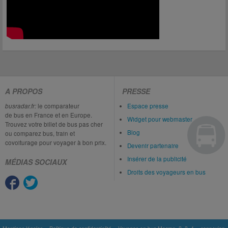
A PROPOS
PRESSE
busradar.fr:
le comparateur
Espace presse
de bus en France et en Europe.
Widget pour webmaster
Trouvez votre billet de bus pas cher
Blog
ou comparez bus, train et
covoiturage pour voyager à bon prix.
Devenir partenaire
Insérer de la publicité
MÉDIAS SOCIAUX
Droits des voyageurs en bus