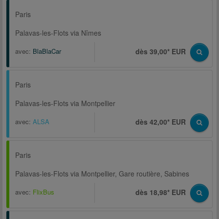
Paris
Palavas-les-Flots via Nîmes
avec:
BlaBlaCar
dès 39,00* EUR
Paris
Palavas-les-Flots via Montpellier
avec:
ALSA
dès 42,00* EUR
Paris
Palavas-les-Flots via Montpellier, Gare routière, Sabines
avec:
FlixBus
dès 18,98* EUR