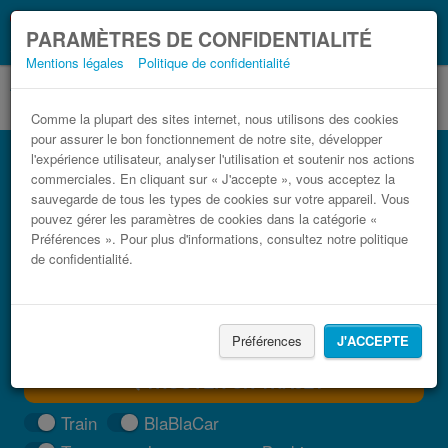
Ce que vous devez
Coronavirus (COVID-19):
PARAMÈTRES DE CONFIDENTIALITÉ
savoir, lorsque vous voyagez
Mentions légales
Politique de confidentialité
Comme la plupart des sites internet, nous utilisons des cookies
pour assurer le bon fonctionnement de notre site, développer
Bus O Barco Orense pas cher
l'expérience utilisateur, analyser l'utilisation et soutenir nos actions
commerciales. En cliquant sur « J'accepte », vous acceptez la
Trouvez votre billet de bus moins cher
sauvegarde de tous les types de cookies sur votre appareil. Vous
pouvez gérer les paramètres de cookies dans la catégorie «
Préférences ». Pour plus d'informations, consultez notre politique
de confidentialité.
Préférences
J'ACCEPTE
TROUVER UN TRAJET
Train
BlaBlaCar