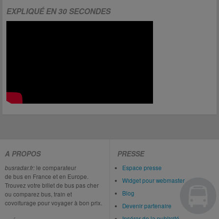
EXPLIQUÉ EN 30 SECONDES
A PROPOS
PRESSE
busradar.fr:
le comparateur
Espace presse
de bus en France et en Europe.
Widget pour webmaster
Trouvez votre billet de bus pas cher
Blog
ou comparez bus, train et
covoiturage pour voyager à bon prix.
Devenir partenaire
Insérer de la publicité