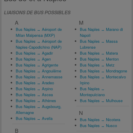
LIAISONS DE BUS POSSIBLES
A
M
Bus Naples ↔ Aéroport de
Bus Naples ↔ Marano di
Milan Malpensa (MXP)
Napoli
Bus Naples ↔ Aéroport de
Bus Naples ↔ Massa
Naples-Capodichino (NAP)
Lubrense
Bus Naples ↔ Agadir
Bus Naples ↔ Matera
Bus Naples ↔ Agen
Bus Naples ↔ Menton
Bus Naples ↔ Agrigente
Bus Naples ↔ Metz
Bus Naples ↔ Angoulême
Bus Naples ↔ Mondragone
Bus Naples ↔ Annemasse
Bus Naples ↔ Montecalvo
Bus Naples ↔ Aradeo
Irpino
Bus Naples ↔ Arpino
Bus Naples ↔
Bus Naples ↔ Ascea
Montepulciano
Bus Naples ↔ Athènes
Bus Naples ↔ Mulhouse
Bus Naples ↔ Augsbourg,
N
Allemagne
Bus Naples ↔ Avella
Bus Naples ↔ Nicotera
Bus Naples ↔ Nusco
B