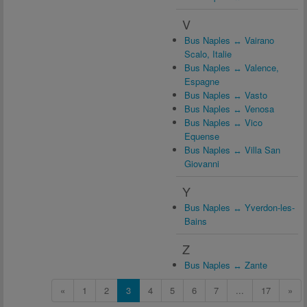
V
Bus Naples ↔ Vairano
Scalo, Italie
Bus Naples ↔ Valence,
Espagne
Bus Naples ↔ Vasto
Bus Naples ↔ Venosa
Bus Naples ↔ Vico
Equense
Bus Naples ↔ Villa San
Giovanni
Y
Bus Naples ↔ Yverdon-les-
Bains
Z
Bus Naples ↔ Zante
«
1
2
3
4
5
6
7
...
17
»