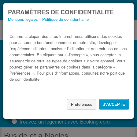
Ce que vous devez
Coronavirus (COVID-19):
PARAMÈTRES DE CONFIDENTIALITÉ
savoir, lorsque vous voyagez
Mentions légales
Politique de confidentialité
Comme la plupart des sites internet, nous utilisons des cookies
pour assurer le bon fonctionnement de notre site, développer
l'expérience utilisateur, analyser l'utilisation et soutenir nos actions
commerciales. En cliquant sur « J'accepte », vous acceptez la
sauvegarde de tous les types de cookies sur votre appareil. Vous
pouvez gérer les paramètres de cookies dans la catégorie «
Préférences ». Pour plus d'informations, consultez notre politique
de confidentialité.
TROUVER UN TRAJET
Préférences
J'ACCEPTE
Train
BlaBlaCar
Trouvez un logement avec Booking.com
Bus de et à Naples