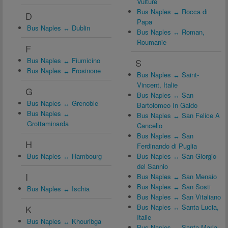
Vulture
Bus Naples ↔ Rocca di
D
Papa
Bus Naples ↔ Dublin
Bus Naples ↔ Roman,
Roumanie
F
Bus Naples ↔ Fiumicino
S
Bus Naples ↔ Frosinone
Bus Naples ↔ Saint-
Vincent, Italie
G
Bus Naples ↔ San
Bus Naples ↔ Grenoble
Bartolomeo In Galdo
Bus Naples ↔
Bus Naples ↔ San Felice A
Grottaminarda
Cancello
Bus Naples ↔ San
H
Ferdinando di Puglia
Bus Naples ↔ Hambourg
Bus Naples ↔ San Giorgio
del Sannio
I
Bus Naples ↔ San Menaio
Bus Naples ↔ San Sosti
Bus Naples ↔ Ischia
Bus Naples ↔ San Vitaliano
Bus Naples ↔ Santa Lucia,
K
Italie
Bus Naples ↔ Khouribga
Bus Naples ↔ Santa Maria