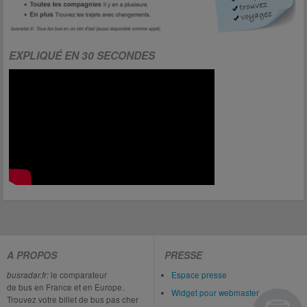
EXPLIQUÉ EN 30 SECONDES
A PROPOS
PRESSE
busradar.fr:
le comparateur
Espace presse
de bus en France et en Europe.
Widget pour webmaster
Trouvez votre billet de bus pas cher