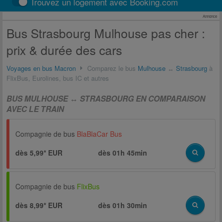
Trouvez un logement avec Booking.com
Annonce
Bus Strasbourg Mulhouse pas cher :
prix & durée des cars
Voyages en bus Macron
Comparez le bus
Mulhouse
↔
Strasbourg
à
FlixBus, Eurolines, bus IC et autres
BUS MULHOUSE ↔ STRASBOURG EN COMPARAISON
AVEC LE TRAIN
Compagnie de bus
BlaBlaCar Bus
dès 5,99* EUR
dès
01h 45min
Compagnie de bus
FlixBus
dès 8,99* EUR
dès
01h 30min