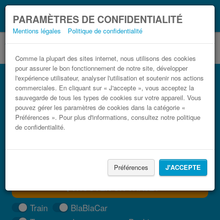
Ce que vous devez
Coronavirus (COVID-19):
PARAMÈTRES DE CONFIDENTIALITÉ
savoir, lorsque vous voyagez
Mentions légales
Politique de confidentialité
Comme la plupart des sites internet, nous utilisons des cookies
pour assurer le bon fonctionnement de notre site, développer
Bus Mulhouse Strasbourg pas cher
l'expérience utilisateur, analyser l'utilisation et soutenir nos actions
commerciales. En cliquant sur « J'accepte », vous acceptez la
Trouvez votre billet de bus moins cher
sauvegarde de tous les types de cookies sur votre appareil. Vous
pouvez gérer les paramètres de cookies dans la catégorie «
Préférences ». Pour plus d'informations, consultez notre politique
de confidentialité.
Préférences
J'ACCEPTE
TROUVER UN TRAJET
Train
BlaBlaCar