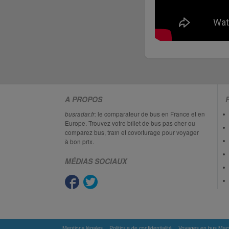
A PROPOS
busradar.fr:
le comparateur de bus en France et en
Europe. Trouvez votre billet de bus pas cher ou
comparez bus, train et covoiturage pour voyager
à bon prix.
MÉDIAS SOCIAUX
Mentions légales
Politique de confidentialité
Voyages en bus Mac