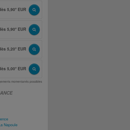
dès 5,90* EUR
dès 5,90* EUR
dès 5,20* EUR
dès 5,00* EUR
angements momentanés possibles
RANCE
vence
La Napoule