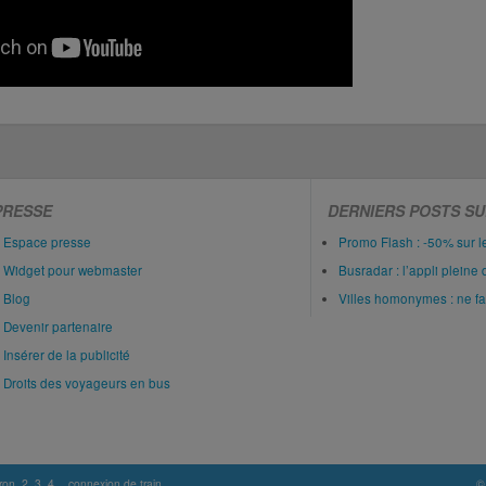
PRESSE
DERNIERS POSTS SU
Espace presse
Promo Flash : -50% sur 
Widget pour webmaster
Busradar : l’appli pleine 
Blog
Villes homonymes : ne fait
Devenir partenaire
Insérer de la publicité
Droits des voyageurs en bus
ron
2
3
4
connexion de train
©