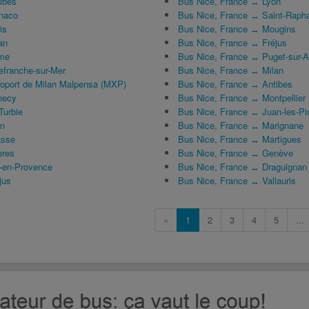
ibes
Bus Nice, France ↔ Lyon
naco
Bus Nice, France ↔ Saint-Raph
is
Bus Nice, France ↔ Mougins
an
Bus Nice, France ↔ Fréjus
me
Bus Nice, France ↔ Puget-sur-
efranche-sur-Mer
Bus Nice, France ↔ Milan
oport de Milan Malpensa (MXP)
Bus Nice, France ↔ Antibes
necy
Bus Nice, France ↔ Montpellier
Turbie
Bus Nice, France ↔ Juan-les-Pi
on
Bus Nice, France ↔ Marignane
asse
Bus Nice, France ↔ Martigues
ères
Bus Nice, France ↔ Genève
-en-Provence
Bus Nice, France ↔ Draguignan
jus
Bus Nice, France ↔ Vallauris
«
1
2
3
4
5
...