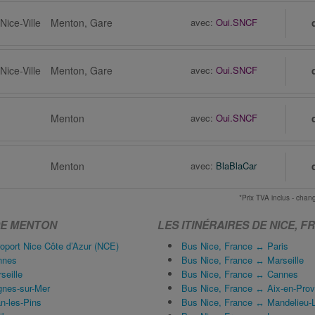
Nice-Ville
Menton, Gare
avec:
Oui.SNCF
Nice-Ville
Menton, Gare
avec:
Oui.SNCF
Menton
avec:
Oui.SNCF
Menton
avec:
BlaBlaCar
*Prix TVA inclus - ch
DE MENTON
LES ITINÉRAIRES DE NICE, F
port Nice Côte d’Azur (NCE)
Bus Nice, France ↔ Paris
nnes
Bus Nice, France ↔ Marseille
eille
Bus Nice, France ↔ Cannes
nes-sur-Mer
Bus Nice, France ↔ Aix-en-Pro
n-les-Pins
Bus Nice, France ↔ Mandelieu-