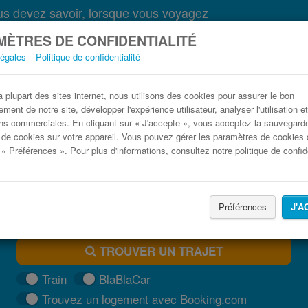
s devez savoir, lorsque vous voyagez
ÈTRES DE CONFIDENTIALITÉ
légales
Politique de confidentialité
Bus Menton Nice, France pas cher
plupart des sites internet, nous utilisons des cookies pour assurer le bon
ment de notre site, développer l'expérience utilisateur, analyser l'utilisation e
Trouvez votre billet de bus moins cher
ns commerciales. En cliquant sur « J'accepte », vous acceptez la sauvegard
 de cookies sur votre appareil. Vous pouvez gérer les paramètres de cookies 
 « Préférences ». Pour plus d'informations, consultez notre politique de confide
Préférences
J'A
TROUVER UN TRAJET
Train
BlaBlaCar
Trouvez un logement avec Booking.com