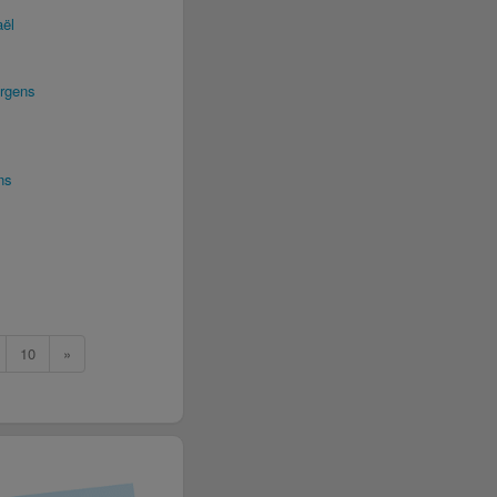
aël
Argens
ns
10
»