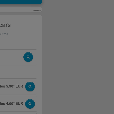
Annonce
cars
autres
dès 5,90* EUR
dès 4,00* EUR