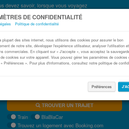
s devez savoir, lorsque vous voyagez
ÈTRES DE CONFIDENTIALITÉ
légales
Politique de confidentialité
Bus Mede Varazze pas cher
plupart des sites internet, nous utilisons des cookies pour assurer le bon
ment de notre site, développer l'expérience utilisateur, analyser l'utilisation e
Trouvez votre billet de bus moins cher
ns commerciales. En cliquant sur « J'accepte », vous acceptez la sauvegard
 de cookies sur votre appareil. Vous pouvez gérer les paramètres de cookies 
 « Préférences ». Pour plus d'informations, consultez notre politique de confide
Préférences
J'A
TROUVER UN TRAJET
Train
BlaBlaCar
Trouvez un logement avec Booking.com