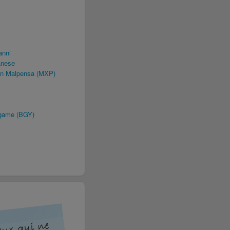
anni
anese
an Malpensa (MXP)
rgame (BGY)