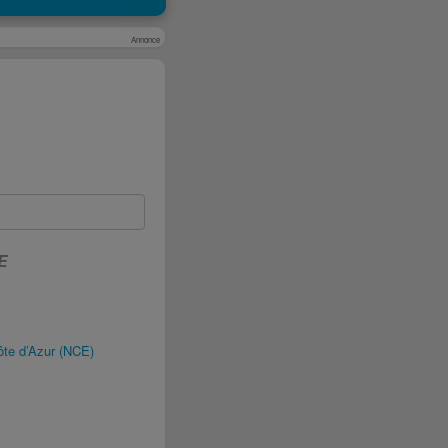
Annonce
E
te d’Azur (NCE)