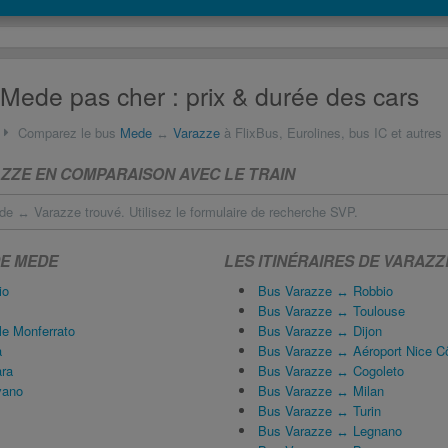
Mede pas cher : prix & durée des cars
Comparez le bus
Mede
↔
Varazze
à FlixBus, Eurolines, bus IC et autres
ZZE EN COMPARAISON AVEC LE TRAIN
e ↔ Varazze trouvé. Utilisez le formulaire de recherche SVP.
DE MEDE
LES ITINÉRAIRES DE VARAZZ
io
Bus Varazze ↔ Robbio
Bus Varazze ↔ Toulouse
e Monferrato
Bus Varazze ↔ Dijon
a
Bus Varazze ↔ Aéroport Nice Cô
ra
Bus Varazze ↔ Cogoleto
vano
Bus Varazze ↔ Milan
Bus Varazze ↔ Turin
Bus Varazze ↔ Legnano