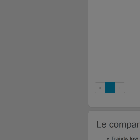
«
1
»