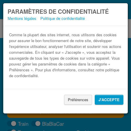
Ce que vous devez
Coronavirus (COVID-19):
PARAMÈTRES DE CONFIDENTIALITÉ
savoir, lorsque vous voyagez
Mentions légales
Politique de confidentialité
Comme la plupart des sites internet, nous utilisons des cookies
pour assurer le bon fonctionnement de notre site, développer
Bus Marseille Valence, Espagne pas cher
l'expérience utilisateur, analyser l'utilisation et soutenir nos actions
commerciales. En cliquant sur « J'accepte », vous acceptez la
Trouvez votre billet de bus moins cher
sauvegarde de tous les types de cookies sur votre appareil. Vous
pouvez gérer les paramètres de cookies dans la catégorie «
Préférences ». Pour plus d'informations, consultez notre politique
de confidentialité.
Préférences
J'ACCEPTE
TROUVER UN TRAJET
Train
BlaBlaCar