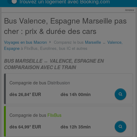
Trouvez un logement avec Booking.com
Annonce
Bus Valence, Espagne Marseille pas
cher : prix & durée des cars
Voyages en bus Macron
Comparez le bus
Marseille
↔
Valence,
Espagne
à FlixBus, Eurolines, bus IC et autres
BUS MARSEILLE ↔ VALENCE, ESPAGNE EN
COMPARAISON AVEC LE TRAIN
Compagnie de bus
Distribusion
dès 26,84* EUR
dès
14h 00min
Compagnie de bus
FlixBus
dès 64,99* EUR
dès
12h 35min