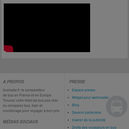
A PROPOS
PRESSE
busradar.fr:
le comparateur
Espace presse
de bus en France et en Europe.
Widget pour webmaster
Trouvez votre billet de bus pas cher
Blog
ou comparez bus, train et
covoiturage pour voyager à bon prix.
Devenir partenaire
Insérer de la publicité
MÉDIAS SOCIAUX
Droits des voyageurs en bus