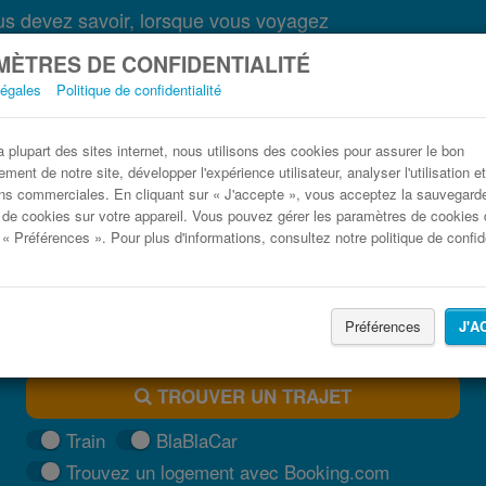
s devez savoir, lorsque vous voyagez
ÈTRES DE CONFIDENTIALITÉ
légales
Politique de confidentialité
Bus Marseillan Paris pas cher
plupart des sites internet, nous utilisons des cookies pour assurer le bon
ment de notre site, développer l'expérience utilisateur, analyser l'utilisation e
Trouvez votre billet de bus moins cher
ns commerciales. En cliquant sur « J'accepte », vous acceptez la sauvegard
 de cookies sur votre appareil. Vous pouvez gérer les paramètres de cookies 
 « Préférences ». Pour plus d'informations, consultez notre politique de confide
Préférences
J'A
TROUVER UN TRAJET
Train
BlaBlaCar
Trouvez un logement avec Booking.com