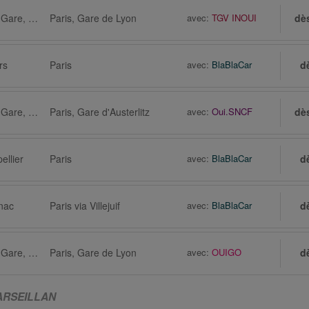
Marseillan via Sète, Gare, Route de Cayenne
Paris, Gare de Lyon
avec:
TGV INOUI
dè
rs
Paris
avec:
BlaBlaCar
d
Marseillan via Sète, Gare, Route de Cayenne
Paris, Gare d'Austerlitz
avec:
Oui.SNCF
dè
ellier
Paris
avec:
BlaBlaCar
d
gnac
Paris via Villejuif
avec:
BlaBlaCar
d
Marseillan via Sète, Gare, Route de Cayenne
Paris, Gare de Lyon
avec:
OUIGO
d
ARSEILLAN