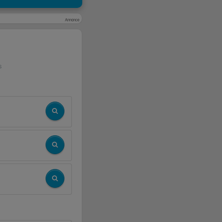
Annonce
s