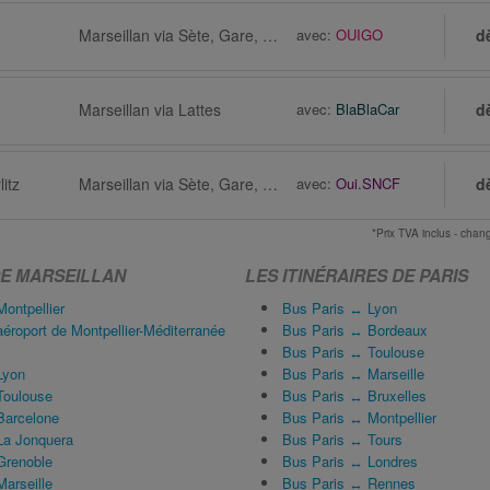
Marseillan via Sète, Gare, Route de Cayenne
avec:
OUIGO
d
Marseillan via Lattes
avec:
BlaBlaCar
d
itz
Marseillan via Sète, Gare, Route de Cayenne
avec:
Oui.SNCF
d
*Prix TVA inclus - ch
DE MARSEILLAN
LES ITINÉRAIRES DE PARIS
ontpellier
Bus Paris ↔ Lyon
éroport de Montpellier-Méditerranée
Bus Paris ↔ Bordeaux
Bus Paris ↔ Toulouse
Lyon
Bus Paris ↔ Marseille
Toulouse
Bus Paris ↔ Bruxelles
Barcelone
Bus Paris ↔ Montpellier
La Jonquera
Bus Paris ↔ Tours
Grenoble
Bus Paris ↔ Londres
arseille
Bus Paris ↔ Rennes