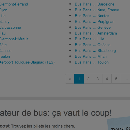
Clermont-Ferrand
Bus Paris ↔ Barcelone
Dijon
Bus Paris ↔ Nice, France
ille
Bus Paris ↔ Nantes
 Nancy
Bus Paris ↔ Perpignan
 Carcassonne
Bus Paris ↔ Genève
Pau
Bus Paris ↔ Amsterdam
lermont-l'Hérault
Bus Paris ↔ Lille
Sète
Bus Paris ↔ Orléans
 Cannes
Bus Paris ↔ Strasbourg
Toulon
Bus Paris ↔ Milan
Aéroport Toulouse-Blagnac (TLS)
Bus Paris ↔ Toulon
«
1
2
3
4
5
...