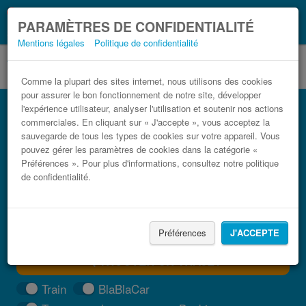
Ce que vous devez
Coronavirus (COVID-19):
PARAMÈTRES DE CONFIDENTIALITÉ
savoir, lorsque vous voyagez
Mentions légales
Politique de confidentialité
Comme la plupart des sites internet, nous utilisons des cookies
pour assurer le bon fonctionnement de notre site, développer
Bus Málaga Villamartín (Cádiz) pas cher
l'expérience utilisateur, analyser l'utilisation et soutenir nos actions
commerciales. En cliquant sur « J'accepte », vous acceptez la
Trouvez votre billet de bus moins cher
sauvegarde de tous les types de cookies sur votre appareil. Vous
pouvez gérer les paramètres de cookies dans la catégorie «
Préférences ». Pour plus d'informations, consultez notre politique
de confidentialité.
Préférences
J'ACCEPTE
TROUVER UN TRAJET
Train
BlaBlaCar