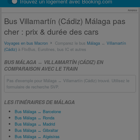
Trouvez un logement avec Booking.com
Annonce
Bus Villamartín (Cádiz) Málaga pas
cher : prix & durée des cars
Voyages en bus Macron
Comparez le bus
Málaga
↔
Villamartín
(Cádiz)
à FlixBus, Eurolines, bus IC et autres
BUS MÁLAGA ↔ VILLAMARTÍN (CÁDIZ) EN
COMPARAISON AVEC LE TRAIN
Pas d'exemple pour Málaga ↔ Villamartín (Cádiz) trouvé. Utilisez le
formulaire de recherche SVP.
LES ITINÉRAIRES DE MÁLAGA
Bus Málaga ↔ Barcelone
Bus Málaga ↔ Ronda
Bus Málaga ↔ Madrid
Bus Málaga ↔ Gibraltar
Bus Málaga ↔ Algésiras