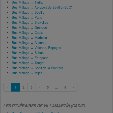
Bus Málaga ↔ Tarifa
Bus Málaga ↔ Aéroport de Séville (SVQ)
Bus Málaga ↔ Séville
Bus Málaga ↔ Paris
Bus Málaga ↔ Bruxelles
Bus Málaga ↔ Grenade
Bus Málaga ↔ Cadix
Bus Málaga ↔ Marbella
Bus Málaga ↔ Alicante
Bus Málaga ↔ Valence, Espagne
Bus Málaga ↔ Bilbao
Bus Málaga ↔ Estepona
Bus Málaga ↔ Tanger
Bus Málaga ↔ Conil de la Frontera
Bus Málaga ↔ Mijas
«
1
2
3
4
5
...
9
»
LES ITINÉRAIRES DE VILLAMARTÍN (CÁDIZ)