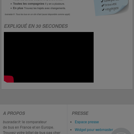
EXPLIQUÉ EN 30 SECONDES
A PROPOS
PRESSE
busradar.fr:
le comparateur
Espace presse
de bus en France et en Europe.
Widget pour webmaster
Trouvez votre billet de bus pas cher