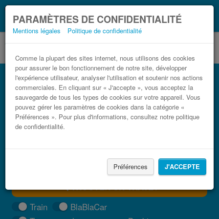
Ce que vous devez
Coronavirus (COVID-19):
PARAMÈTRES DE CONFIDENTIALITÉ
savoir, lorsque vous voyagez
Mentions légales
Politique de confidentialité
Comme la plupart des sites internet, nous utilisons des cookies
pour assurer le bon fonctionnement de notre site, développer
Bus Les Arcs Toulon pas cher
l'expérience utilisateur, analyser l'utilisation et soutenir nos actions
commerciales. En cliquant sur « J'accepte », vous acceptez la
Trouvez votre billet de bus moins cher
sauvegarde de tous les types de cookies sur votre appareil. Vous
pouvez gérer les paramètres de cookies dans la catégorie «
Préférences ». Pour plus d'informations, consultez notre politique
de confidentialité.
Préférences
J'ACCEPTE
TROUVER UN TRAJET
Train
BlaBlaCar