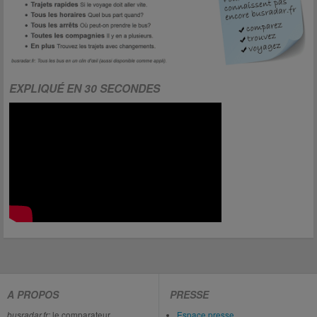
EXPLIQUÉ EN 30 SECONDES
A PROPOS
PRESSE
busradar.fr:
le comparateur
Espace presse