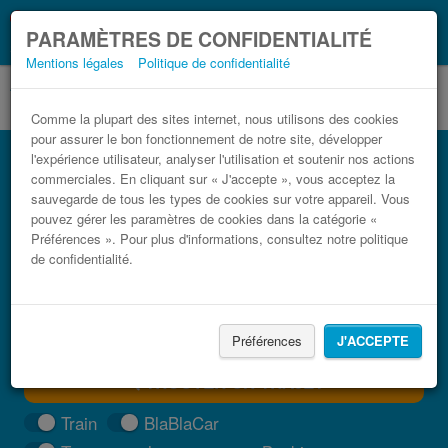
Ce que vous devez
Coronavirus (COVID-19):
PARAMÈTRES DE CONFIDENTIALITÉ
savoir, lorsque vous voyagez
Mentions légales
Politique de confidentialité
Comme la plupart des sites internet, nous utilisons des cookies
pour assurer le bon fonctionnement de notre site, développer
Bus Leganés Madridejos pas cher
l'expérience utilisateur, analyser l'utilisation et soutenir nos actions
commerciales. En cliquant sur « J'accepte », vous acceptez la
Trouvez votre billet de bus moins cher
sauvegarde de tous les types de cookies sur votre appareil. Vous
pouvez gérer les paramètres de cookies dans la catégorie «
Préférences ». Pour plus d'informations, consultez notre politique
de confidentialité.
Préférences
J'ACCEPTE
TROUVER UN TRAJET
Train
BlaBlaCar