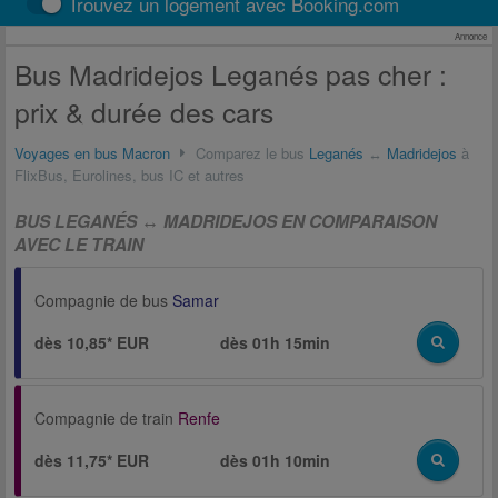
Trouvez un logement avec Booking.com
Annonce
Bus Madridejos Leganés pas cher :
prix & durée des cars
Voyages en bus Macron
Comparez le bus
Leganés
↔
Madridejos
à
FlixBus, Eurolines, bus IC et autres
BUS LEGANÉS ↔ MADRIDEJOS EN COMPARAISON
AVEC LE TRAIN
Compagnie de bus
Samar
dès 10,85* EUR
dès
01h 15min
Compagnie de train
Renfe
dès 11,75* EUR
dès
01h 10min