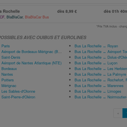
a Rochelle
dès 8,99 €
dès
01h 40
NCF
,
BlaBlaCar
,
BlaBlaCar Bus
*Prix TVA inclus - ch
POSSIBLES AVEC OUIBUS ET EUROLINES
 Paris
Bus La Rochelle ↔ Royan
Aéroport de Bordeaux-Mérignac (BOD)
Bus La Rochelle ↔ Aéroport To
 Saint-Denis
Bus La Rochelle ↔ Dolus-d'Olé
 Aéroport de Nantes Atlantique (NTE)
Bus La Rochelle ↔ Luçon
↔ Bordeaux
Bus La Rochelle ↔ Les Herbier
↔ Nantes
Bus La Rochelle ↔ La Palmyre
Poitiers
Bus La Rochelle ↔ Rochefort, 
 Mérignac
Bus La Rochelle ↔ Marennes
 Les Sables-d'Olonne
Bus La Rochelle ↔ Limoges
Saint-Pierre-d'Oléron
Bus La Rochelle ↔ Noirmoutier-e
«