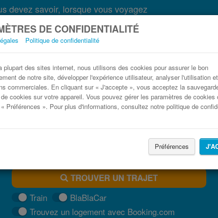
s devez savoir, lorsque vous voyagez
ÈTRES DE CONFIDENTIALITÉ
légales
Politique de confidentialité
Bus La Rochelle pas cher
plupart des sites internet, nous utilisons des cookies pour assurer le bon
ment de notre site, développer l'expérience utilisateur, analyser l'utilisation e
Trouvez votre billet de bus moins cher
ns commerciales. En cliquant sur « J'accepte », vous acceptez la sauvegard
 de cookies sur votre appareil. Vous pouvez gérer les paramètres de cookies 
 « Préférences ». Pour plus d'informations, consultez notre politique de confide
Préférences
J'A
TROUVER UN TRAJET
Train
BlaBlaCar
Trouvez un logement avec Booking.com