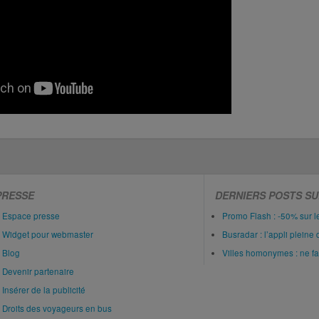
PRESSE
DERNIERS POSTS SU
Espace presse
Promo Flash : -50% sur 
Widget pour webmaster
Busradar : l’appli pleine 
Blog
Villes homonymes : ne fait
Devenir partenaire
Insérer de la publicité
Droits des voyageurs en bus