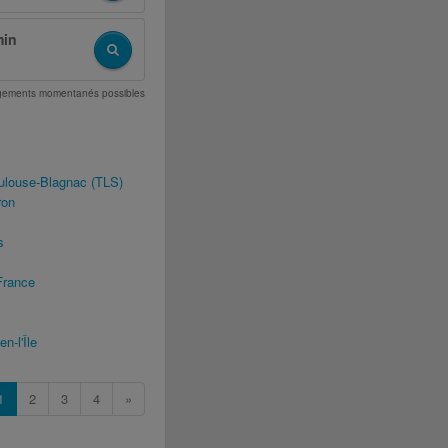
min
angements momentanés possibles
ulouse-Blagnac (TLS)
ron
s
France
n-l'Île
1
2
3
4
»