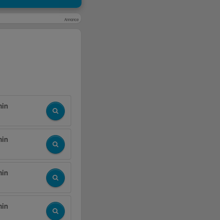
Annonce
min
min
min
min