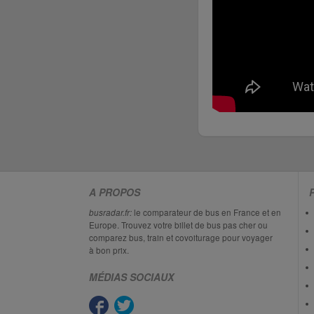
A PROPOS
busradar.fr:
le comparateur de bus en France et en
Europe. Trouvez votre billet de bus pas cher ou
comparez bus, train et covoiturage pour voyager
à bon prix.
MÉDIAS SOCIAUX