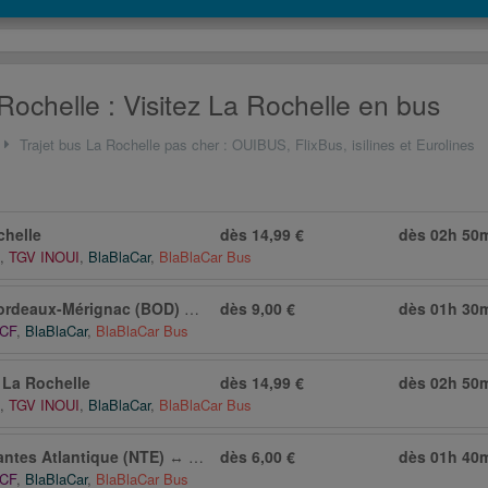
Rochelle : Visitez La Rochelle en bus
Trajet bus La Rochelle pas cher : OUIBUS, FlixBus, isilines et Eurolines
chelle
dès 14,99 €
dès
02h 50
,
TGV INOUI
,
BlaBlaCar
,
BlaBlaCar Bus
ordeaux-Mérignac (BOD)
↔
La Rochelle
dès 9,00 €
dès
01h 30
NCF
,
BlaBlaCar
,
BlaBlaCar Bus
↔
La Rochelle
dès 14,99 €
dès
02h 50
,
TGV INOUI
,
BlaBlaCar
,
BlaBlaCar Bus
antes Atlantique (NTE)
↔
La Rochelle
dès 6,00 €
dès
01h 40
NCF
,
BlaBlaCar
,
BlaBlaCar Bus