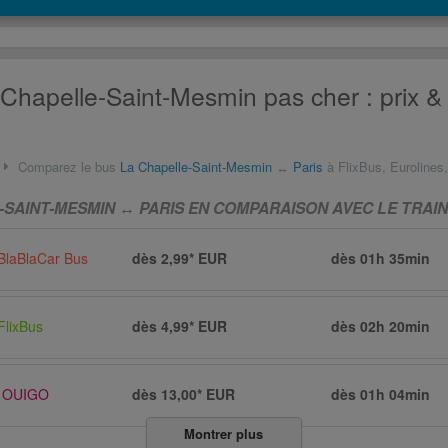
 Chapelle-Saint-Mesmin pas cher : prix &
Comparez le bus
La Chapelle-Saint-Mesmin
↔
Paris
à FlixBus, Eurolines,
-SAINT-MESMIN ↔ PARIS EN COMPARAISON AVEC LE TRAIN
BlaBlaCar Bus
dès 2,99* EUR
dès
01h 35min
FlixBus
dès 4,99* EUR
dès
02h 20min
OUIGO
dès 13,00* EUR
dès
01h 04min
Montrer plus