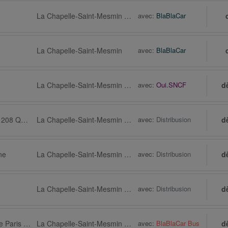
La Chapelle-Saint-Mesmin via Saint-Jean-de-la-Ruelle
avec:
BlaBlaCar
La Chapelle-Saint-Mesmin
avec:
BlaBlaCar
La Chapelle-Saint-Mesmin via Orléans, Gare centrale, Gare d'Orléans
avec:
Oui.SNCF
d
Paris, Gare routière 208 Quai de Bercy
La Chapelle-Saint-Mesmin via Orléans, Arrêt de bus, Pompidou
avec:
Distribusion
d
ne
La Chapelle-Saint-Mesmin via Orléans, Arrêt de bus, Pompidou
avec:
Distribusion
d
La Chapelle-Saint-Mesmin via Orléans, Arrêt de bus, Pompidou
avec:
Distribusion
d
Paris via Aéroport de Paris Charles-de-Gaulle (CDG)
La Chapelle-Saint-Mesmin via Orléans, Arrêt de bus, Pompidou
avec:
BlaBlaCar Bus
d