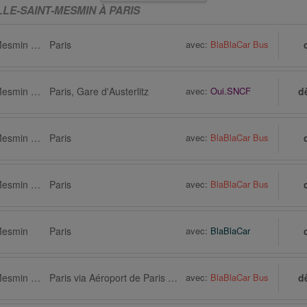
LE-SAINT-MESMIN À PARIS
La Chapelle-Saint-Mesmin via Orléans
Paris
avec:
BlaBlaCar Bus
La Chapelle-Saint-Mesmin via Orléans, Gare Gare de Fleury-les-Aubrais
Paris, Gare d'Austerlitz
avec:
Oui.SNCF
d
La Chapelle-Saint-Mesmin via Orléans
Paris
avec:
BlaBlaCar Bus
La Chapelle-Saint-Mesmin via Orléans
Paris
avec:
BlaBlaCar Bus
Mesmin
Paris
avec:
BlaBlaCar
La Chapelle-Saint-Mesmin via Orléans
Paris via Aéroport de Paris Charles-de-Gaulle (CDG)
avec:
BlaBlaCar Bus
d