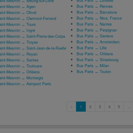
Bus Paris ↔ Londres
aint-Mesmin ↔ Meung-sur-Loire
Bus Paris ↔ Rennes
Saint-Mesmin ↔ Agen
Bus Paris ↔ Barcelone
aint-Mesmin ↔ Olivet
Bus Paris ↔ Nice, France
aint-Mesmin ↔ Clermont-Ferrand
Bus Paris ↔ Nantes
aint-Mesmin ↔ Tours
Bus Paris ↔ Perpignan
aint-Mesmin ↔ Ingré
Bus Paris ↔ Genève
aint-Mesmin ↔ Saint-Pierre-des-Corps
Bus Paris ↔ Amsterdam
aint-Mesmin ↔ Troyes
Bus Paris ↔ Lille
aint-Mesmin ↔ Saint-Jean-de-la-Ruelle
Bus Paris ↔ Orléans
Saint-Mesmin ↔ Royan
Bus Paris ↔ Strasbourg
aint-Mesmin ↔ Santes
Bus Paris ↔ Milan
aint-Mesmin ↔ Toulouse
Bus Paris ↔ Toulon
aint-Mesmin ↔ Orléans
aint-Mesmin ↔ Montargis
aint-Mesmin ↔ Aéroport Paris
«
1
2
3
4
5
...