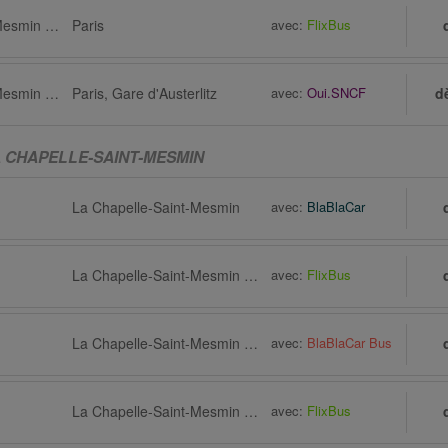
La Chapelle-Saint-Mesmin via Orléans
Paris
avec:
FlixBus
La Chapelle-Saint-Mesmin via Orléans, Gare Gare de Fleury-les-Aubrais
Paris, Gare d'Austerlitz
avec:
Oui.SNCF
d
A CHAPELLE-SAINT-MESMIN
La Chapelle-Saint-Mesmin
avec:
BlaBlaCar
La Chapelle-Saint-Mesmin via Olivet
avec:
FlixBus
La Chapelle-Saint-Mesmin via Orléans, Arrêt de bus, Pompidou
avec:
BlaBlaCar Bus
La Chapelle-Saint-Mesmin via Orléans
avec:
FlixBus