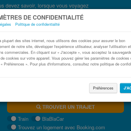
s devez savoir, lorsque vous voyagez
ÈTRES DE CONFIDENTIALITÉ
légales
Politique de confidentialité
Bus La Chapelle-Saint-Mesmin Paris pas che
plupart des sites internet, nous utilisons des cookies pour assurer le bon
ment de notre site, développer l'expérience utilisateur, analyser l'utilisation e
Trouvez votre billet de bus moins cher
ns commerciales. En cliquant sur « J'accepte », vous acceptez la sauvegard
 de cookies sur votre appareil. Vous pouvez gérer les paramètres de cookies 
 « Préférences ». Pour plus d'informations, consultez notre politique de confide
Préférences
J'A
TROUVER UN TRAJET
Train
BlaBlaCar
Trouvez un logement avec Booking.com