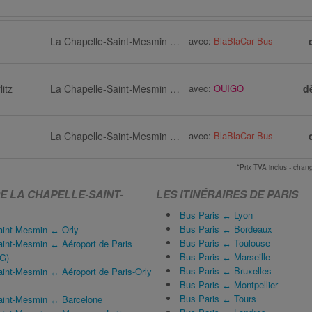
La Chapelle-Saint-Mesmin via Orléans
avec:
BlaBlaCar Bus
itz
La Chapelle-Saint-Mesmin via Orléans, Gare Gare de Fleury-les-Aubrais
avec:
OUIGO
d
La Chapelle-Saint-Mesmin via Orléans
avec:
BlaBlaCar Bus
*Prix TVA inclus - ch
DE LA CHAPELLE-SAINT-
LES ITINÉRAIRES DE PARIS
Bus Paris ↔ Lyon
Bus Paris ↔ Bordeaux
aint-Mesmin ↔ Orly
Bus Paris ↔ Toulouse
aint-Mesmin ↔ Aéroport de Paris
Bus Paris ↔ Marseille
DG)
Bus Paris ↔ Bruxelles
aint-Mesmin ↔ Aéroport de Paris-Orly
Bus Paris ↔ Montpellier
Bus Paris ↔ Tours
aint-Mesmin ↔ Barcelone