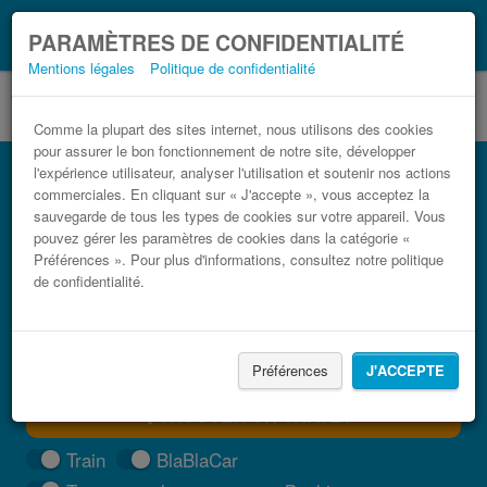
Ce que vous devez
Coronavirus (COVID-19):
PARAMÈTRES DE CONFIDENTIALITÉ
savoir, lorsque vous voyagez
Mentions légales
Politique de confidentialité
Comme la plupart des sites internet, nous utilisons des cookies
pour assurer le bon fonctionnement de notre site, développer
Bus Kobarid pas cher
l'expérience utilisateur, analyser l'utilisation et soutenir nos actions
commerciales. En cliquant sur « J'accepte », vous acceptez la
Trouvez votre billet de bus moins cher
sauvegarde de tous les types de cookies sur votre appareil. Vous
pouvez gérer les paramètres de cookies dans la catégorie «
Préférences ». Pour plus d'informations, consultez notre politique
de confidentialité.
Préférences
J'ACCEPTE
TROUVER UN TRAJET
Train
BlaBlaCar