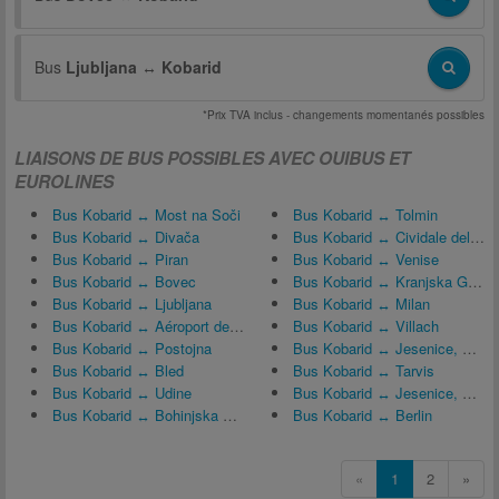
Bus
Ljubljana
↔
Kobarid
*Prix TVA inclus - changements momentanés possibles
LIAISONS DE BUS POSSIBLES AVEC OUIBUS ET
EUROLINES
Bus Kobarid ↔ Most na Soči
Bus Kobarid ↔ Tolmin
Bus Kobarid ↔ Divača
Bus Kobarid ↔ Cividale del Friuli
Bus Kobarid ↔ Piran
Bus Kobarid ↔ Venise
Bus Kobarid ↔ Bovec
Bus Kobarid ↔ Kranjska Gora
Bus Kobarid ↔ Ljubljana
Bus Kobarid ↔ Milan
Bus Kobarid ↔ Aéroport de Venise - Marco Polo (VCE)
Bus Kobarid ↔ Villach
Bus Kobarid ↔ Postojna
Bus Kobarid ↔ Jesenice, République tchèque
Bus Kobarid ↔ Bled
Bus Kobarid ↔ Tarvis
Bus Kobarid ↔ Udine
Bus Kobarid ↔ Jesenice, Slovénie
Bus Kobarid ↔ Bohinjska Bistrica
Bus Kobarid ↔ Berlin
«
1
2
»