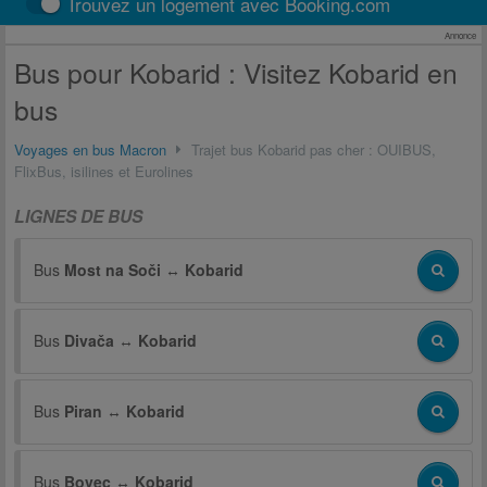
Trouvez un logement avec Booking.com
Annonce
Bus pour Kobarid : Visitez Kobarid en
bus
Voyages en bus Macron
Trajet bus Kobarid pas cher : OUIBUS,
FlixBus, isilines et Eurolines
LIGNES DE BUS
Bus
Most na Soči
↔
Kobarid
Bus
Divača
↔
Kobarid
Bus
Piran
↔
Kobarid
Bus
Bovec
↔
Kobarid